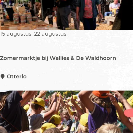
e
n
s
c
o
15 augustus, 22 augustus
u
t
Zomermarktje bij Wallies & De Waldhoorn
Z
Otterlo
o
m
e
r
m
a
r