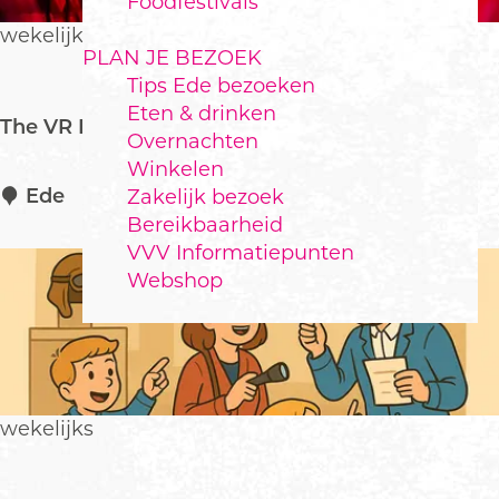
Foodfestivals
o
p
wekelijks
PLAN JE BEZOEK
:
Tips Ede bezoeken
Eten & drinken
The VR Room Ede
Overnachten
Winkelen
T
Ede
Zakelijk bezoek
h
Bereikbaarheid
e
VVV Informatiepunten
V
Webshop
R
R
o
o
m
wekelijks
E
d