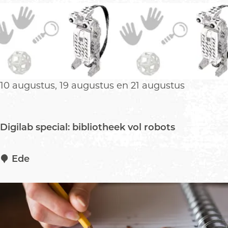
a
n
r
d
)
b
o
e
k
v
10 augustus, 19 augustus en 21 augustus
o
o
r
Digilab special: bibliotheek vol robots
H
e
l
D
Ede
d
i
e
g
n
i
l
a