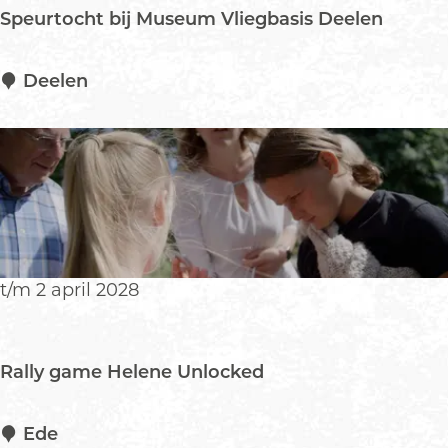
e
Speurtocht bij Museum Vliegbasis Deelen
S
Deelen
p
e
u
r
t
o
c
h
t/m 2 april 2028
t
b
i
Rally game Helene Unlocked
j
M
u
R
Ede