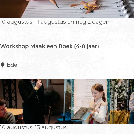
b
s
p
10 augustus, 11 augustus en nog 2 dagen
e
c
i
Workshop Maak een Boek (4-8 jaar)
a
l
:
W
Ede
b
o
i
r
b
k
l
s
i
h
o
o
t
p
h
M
10 augustus, 13 augustus
e
a