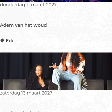
donderdag 11 maart 2027
Adem van het woud
A
Ede
d
e
m
v
a
n
h
e
zaterdag 13 maart 2027
t
w
o