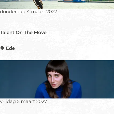
j
e
a
M
donderdag 4 maart 2027
a
a
r
c
)
h
Talent On The Move
t
T
Ede
a
l
e
n
t
O
n
T
vrijdag 5 maart 2027
h
e