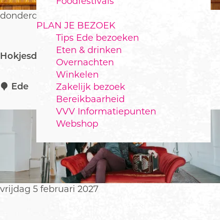
Foodfestivals
o
p
donderdag 4 februari 2027
PLAN JE BEZOEK
:
Tips Ede bezoeken
Eten & drinken
Hokjesdenker
Overnachten
Winkelen
H
Ede
Zakelijk bezoek
o
Bereikbaarheid
k
VVV Informatiepunten
j
Webshop
e
s
d
e
n
vrijdag 5 februari 2027
k
e