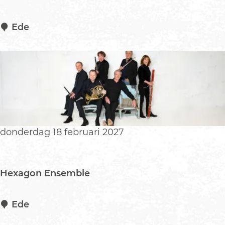
A
Ede
c
h
t
e
r
G
e
s
donderdag 18 februari 2027
l
o
t
Hexagon Ensemble
e
n
D
H
Ede
e
e