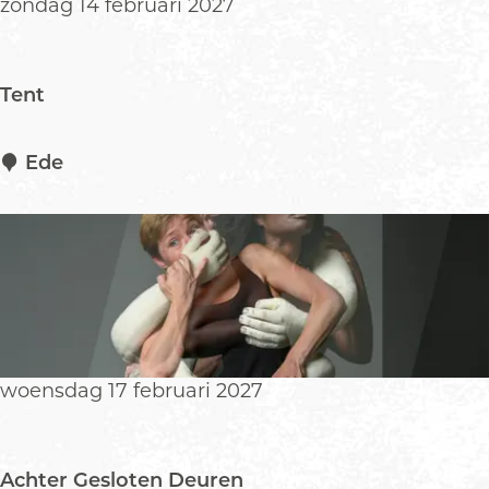
zondag 14 februari 2027
Tent
T
Ede
e
n
t
woensdag 17 februari 2027
Achter Gesloten Deuren