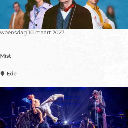
e
o
t
e
D
i
woensdag 10 maart 2027
n
o
s
Mist
h
o
w
M
Ede
i
s
t