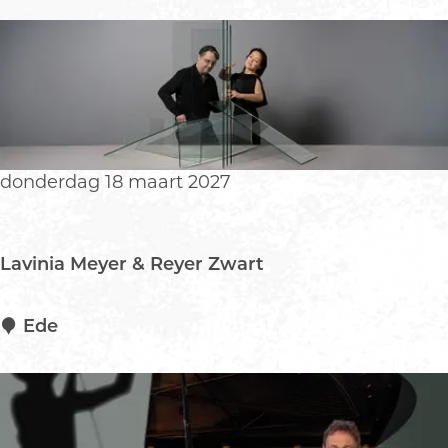
g
E
r
m
e
e
donderdag 18 maart 2027
Lavinia Meyer & Reyer Zwart
L
Ede
a
v
i
n