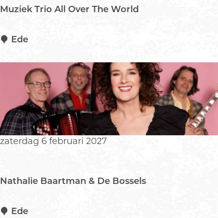
r
Muziek Trio All Over The World
M
Ede
u
z
i
e
k
T
r
i
zaterdag 6 februari 2027
o
A
l
Nathalie Baartman & De Bossels
l
O
v
N
Ede