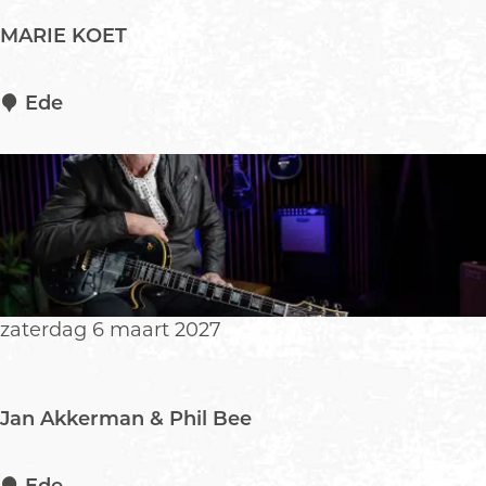
M
MARIE KOET
o
v
e
M
Ede
A
R
I
E
K
O
E
T
zaterdag 6 maart 2027
Jan Akkerman & Phil Bee
J