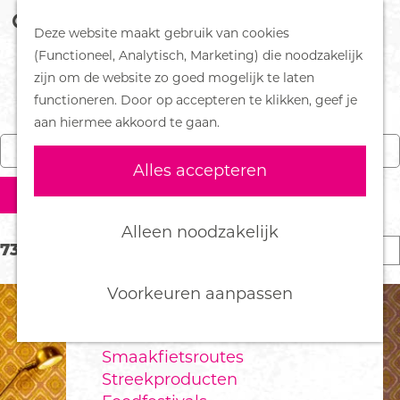
Z
Handboek voor Helden
Deze website maakt gebruik van cookies
o
M
G
(Functioneel, Analytisch, Marketing) die noodzakelijk
e
e
DORPEN
a
zijn om de website zo goed mogelijk te laten
EVENEMENTEN
k
n
Bennekom
n
functioneren. Door op accepteren te klikken, geef je
e
u
De Klomp
a
aan hiermee akkoord te gaan.
W
n
W
S
Deelen
a
Kies 
Vandaag
Morgen
Dit weekend
a
a
o
Ede
r
Alles accepteren
n
r
Ederveen
d
t
Filter
n
t
Harskamp
e
z
e
e
Hoenderloo
h
Alleen noodzakelijk
o
e
e
Lunteren
S
o
73 t/m 96 van 118 resultaten
e
r
r
Otterlo
o
m
k
o
Wekerom
r
e
Voorkeuren aanpassen
p
t
p
j
:
FOOD
e
a
e
Smaakfietsroutes
e
g
Streekproducten
r
e