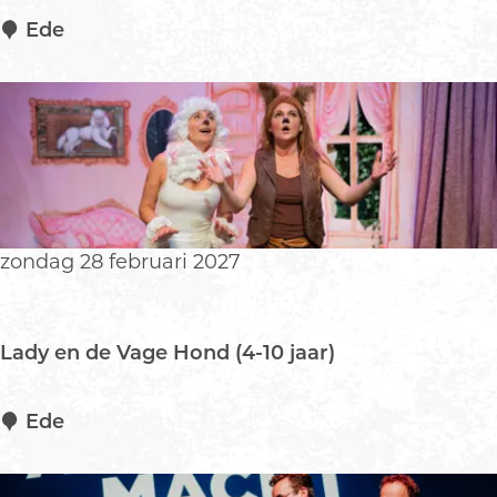
e
T
Ede
h
e
a
t
e
r
b
e
zondag 28 februari 2027
w
e
r
Lady en de Vage Hond (4-10 jaar)
k
i
n
L
Ede
g
a
B
d