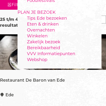
Foodfestivals
W
S
Filter
a
o
PLAN JE BEZOEK
r
t
Tips Ede bezoeken
S
25 t/m 48 van 107
t
z
Eten & drinken
o
resultaten
e
o
Overnachten
r
e
Winkelen
t
e
r
Zakelijk bezoek
e
k
o
Bereikbaarheid
e
p
j
VVV Informatiepunten
r
:
e
Webshop
o
p
:
Restaurant De Baron van Ede
R
Ede
e