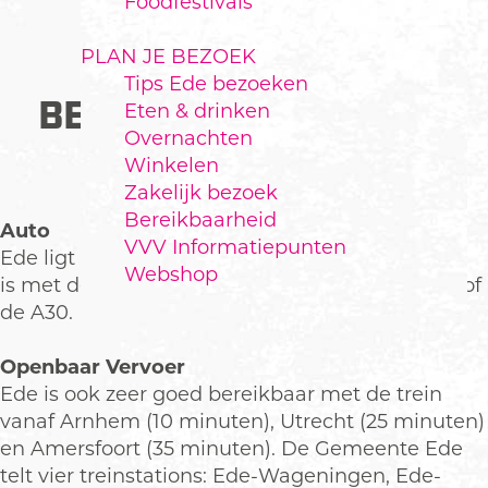
Foodfestivals
PLAN JE BEZOEK
Tips Ede bezoeken
BEREIKBAARHEID VAN
Eten & drinken
Overnachten
EDE
Winkelen
Zakelijk bezoek
Bereikbaarheid
Auto
VVV Informatiepunten
Ede ligt in Gelderland, centraal in Nederland en
Webshop
is met de auto makkelijk bereikbaar via de A12 of
de A30.
Openbaar Vervoer
Ede is ook zeer goed bereikbaar met de trein
vanaf Arnhem (10 minuten), Utrecht (25 minuten)
en Amersfoort (35 minuten). De Gemeente Ede
telt vier treinstations: Ede-Wageningen, Ede-