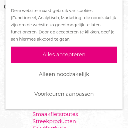
Z
Handboek voor Helden
Deze website maakt gebruik van cookies
o
M
G
(Functioneel, Analytisch, Marketing) die noodzakelijk
e
e
DORPEN
a
zijn om de website zo goed mogelijk te laten
k
n
Bennekom
n
functioneren. Door op accepteren te klikken, geef je
e
u
De Klomp
a
aan hiermee akkoord te gaan.
n
Deelen
a
Ede
r
Alles accepteren
Ederveen
d
Harskamp
e
Hoenderloo
h
Alleen noodzakelijk
Lunteren
o
Otterlo
m
Wekerom
e
Voorkeuren aanpassen
p
FOOD
a
Smaakfietsroutes
g
Streekproducten
e