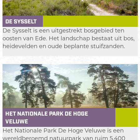
DE SYSSELT
D
De Sysselt is een uitgestrekt bosgebied ten
e
oosten van Ede. Het landschap bestaat uit bos,
S
heidevelden en oude beplante stuifzanden.
y
s
s
e
l
t
HET NATIONALE PARK DE HOGE
VELUWE
H
Het Nationale Park De Hoge Veluwe is een
e
wereldberoemd natuurpark van ruim 5.400