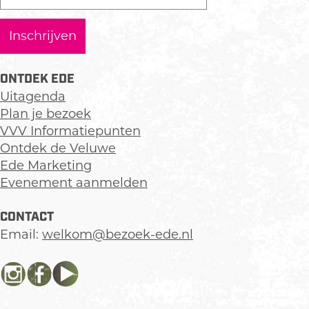
ONTDEK EDE
Uitagenda
Plan je bezoek
VVV Informatiepunten
Ontdek de Veluwe
Ede Marketing
Evenement aanmelden
CONTACT
Email:
welkom@bezoek-ede.nl
I
F
Y
n
a
o