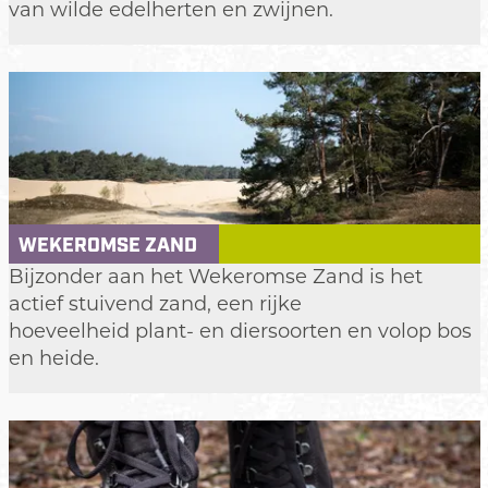
a
van wilde edelherten en zwijnen.
u
n
m
k
e
n
W
a
m
b
WEKEROMSE ZAND
u
W
Bijzonder aan het Wekeromse Zand is het
i
e
actief stuivend zand, een rijke
s
k
hoeveelheid plant- en diersoorten en volop bos
e
en heide.
r
o
m
s