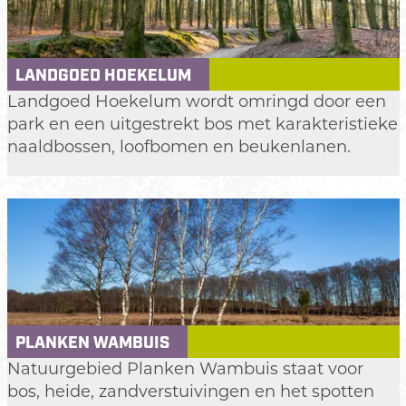
K
g
e
e
r
V
LANDGOED HOEKELUM
n
e
L
Landgoed Hoekelum wordt omringd door een
h
l
a
park en een uitgestrekt bos met karakteristieke
e
u
n
naaldbossen, loofbomen en beukenlanen.
m
w
d
e
g
o
e
d
H
o
e
PLANKEN WAMBUIS
k
P
Natuurgebied Planken Wambuis staat voor
e
l
bos, heide, zandverstuivingen en het spotten
l