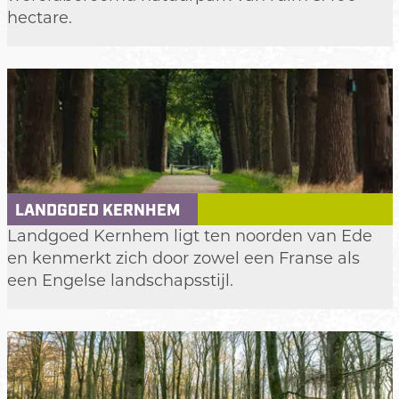
t
hectare.
N
a
t
i
o
n
a
l
LANDGOED KERNHEM
e
L
Landgoed Kernhem ligt ten noorden van Ede
P
a
en kenmerkt zich door zowel een Franse als
a
n
een Engelse landschapsstijl.
r
d
k
g
D
o
e
e
H
d
o