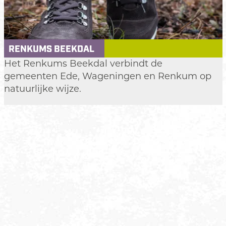
e
Z
a
n
RENKUMS BEEKDAL
d
R
Het Renkums Beekdal verbindt de
e
gemeenten Ede, Wageningen en Renkum op
n
natuurlijke wijze.
k
u
m
s
B
e
e
k
d
a