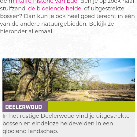
de
militaire historie van Ede
. Ben je op zoek naar
stuifzand,
de bloeiende heide
, of uitgestrekte
bossen? Dan kun je ook heel goed terecht in één
van de andere natuurgebieden. Bekijk ze
hieronder allemaal.
DEELERWOUD
D
In het rustige Deelerwoud vind je uitgestrekte
e
bossen en eindeloze heidevelden in een
e
glooiend landschap.