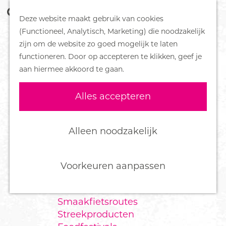
Z
Handboek voor Helden
Deze website maakt gebruik van cookies
o
M
G
(Functioneel, Analytisch, Marketing) die noodzakelijk
e
e
DORPEN
a
zijn om de website zo goed mogelijk te laten
k
n
Bennekom
n
functioneren. Door op accepteren te klikken, geef je
e
u
De Klomp
a
aan hiermee akkoord te gaan.
n
Deelen
a
Ede
r
Alles accepteren
Ederveen
d
Harskamp
e
Hoenderloo
h
Alleen noodzakelijk
Lunteren
o
Otterlo
m
Wekerom
e
Voorkeuren aanpassen
p
FOOD
a
Smaakfietsroutes
g
Streekproducten
e