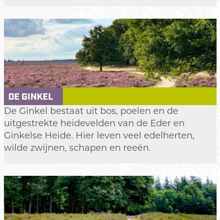
l
e
r
w
o
u
d
DE GINKEL
D
De Ginkel bestaat uit bos, poelen en de
e
uitgestrekte heidevelden van de Eder en
G
Ginkelse Heide. Hier leven veel edelherten,
i
wilde zwijnen, schapen en reeën.
n
k
e
l