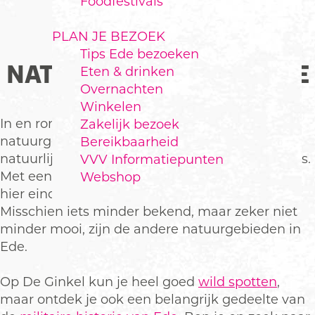
Foodfestivals
PLAN JE BEZOEK
Tips Ede bezoeken
NATUURGEBIEDEN IN EDE
Eten & drinken
Overnachten
Winkelen
In en rondom Ede vind je diverse
Zakelijk bezoek
natuurgebieden waarvan de bekendste
Bereikbaarheid
natuurlijk Het Nationale Park de Hoge Veluwe is.
VVV Informatiepunten
Met een oppervlakte van 5.400 hectare kun je
Webshop
hier eindeloos wandelen, fietsen en recreëren.
Misschien iets minder bekend, maar zeker niet
minder mooi, zijn de andere natuurgebieden in
Ede.
Op De Ginkel kun je heel goed
wild spotten
,
maar ontdek je ook een belangrijk gedeelte van