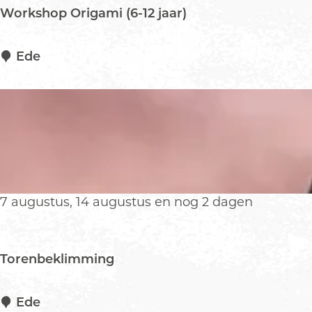
i
Workshop Origami (6-12 jaar)
a
l
:
W
Ede
b
o
i
r
b
k
l
s
i
h
o
o
t
p
h
O
7 augustus, 14 augustus en nog 2 dagen
e
r
e
i
k
g
Torenbeklimming
v
a
o
m
l
i
T
Ede