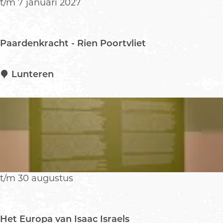
t/m 7 januari 2027
e
l
d
Paardenkracht - Rien Poortvliet
e
r
s
P
Lunteren
e
a
V
a
a
r
l
d
l
e
e
n
i
k
r
t/m 30 augustus
a
c
h
Het Europa van Isaac Israels