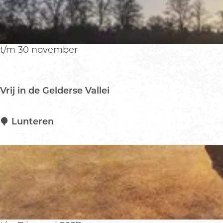
o
b
i
l
t/m 30 november
E
x
p
Vrij in de Gelderse Vallei
o
s
i
V
Lunteren
t
r
i
i
e
j
i
n
d
e
G