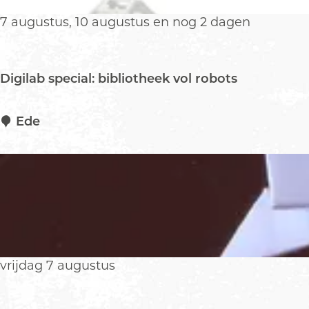
o
p
7 augustus, 10 augustus en nog 2 dagen
:
Digilab special: bibliotheek vol robots
D
Ede
i
g
i
l
a
b
s
p
vrijdag 7 augustus
e
c