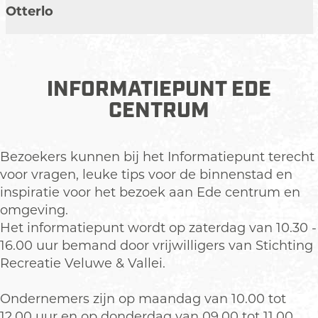
r
e
Otterlo
p
z
u
o
n
e
t
k
INFORMATIEPUNT EDE
-
E
CENTRUM
P
d
l
e
a
F
Bezoekers kunnen bij het Informatiepunt terecht
t
o
voor vragen, leuke tips voor de binnenstad en
f
l
inspiratie voor het bezoek aan Ede centrum en
o
d
omgeving.
r
e
Het informatiepunt wordt op zaterdag van 10.30 -
m
r
16.00 uur bemand door vrijwilligers van Stichting
M
p
Recreatie Veluwe & Vallei.
i
u
l
n
Ondernemers zijn op maandag van 10.00 tot
i
t
12.00 uur en op donderdag van 09.00 tot 11.00