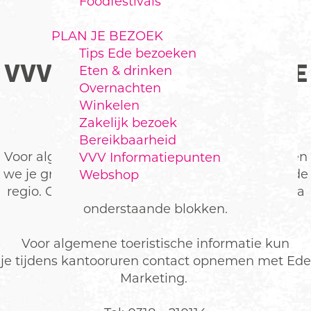
Foodfestivals
PLAN JE BEZOEK
Tips Ede bezoeken
VVV IN DE GEMEENTE EDE
Eten & drinken
Overnachten
Winkelen
Zakelijk bezoek
Bereikbaarheid
Voor algemene toeristische informatie verwijzen
VVV Informatiepunten
we je graag naar de VVV Informatiepunten in de
Webshop
regio. Check van te voren de openingstijden via
onderstaande blokken.
Voor algemene toeristische informatie kun
je tijdens kantooruren contact opnemen met Ede
Marketing.