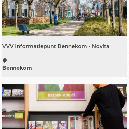
VVV Informatiepunt Bennekom - Novita
V
V
Bennekom
V
I
n
f
o
r
m
a