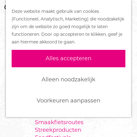
Z
Handboek voor Helden
Deze website maakt gebruik van cookies
o
M
G
(Functioneel, Analytisch, Marketing) die noodzakelijk
e
e
DORPEN
a
zijn om de website zo goed mogelijk te laten
k
n
Bennekom
n
functioneren. Door op accepteren te klikken, geef je
e
u
De Klomp
a
aan hiermee akkoord te gaan.
n
Deelen
a
Ede
r
Alles accepteren
Ederveen
d
Harskamp
e
Hoenderloo
h
Alleen noodzakelijk
Lunteren
o
Otterlo
m
Wekerom
e
Voorkeuren aanpassen
p
FOOD
a
Smaakfietsroutes
g
Streekproducten
e