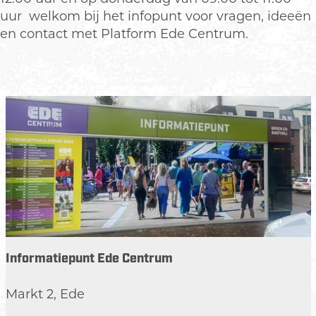
t
-
uur welkom bij het infopunt voor vragen, ideeën
a
B
en contact met Platform Ede Centrum.
i
o
r
e
e
r
H
d
i
e
s
r
t
i
o
j
r
M
i
o
e
s
E
s
d
Informatiepunt Ede Centrum
e
e
l
I
Markt 2, Ede
n