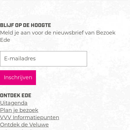
f
o
r
BLIJF OP DE HOOGTE
m
Meld je aan voor de nieuwsbrief van Bezoek
a
Ede
t
i
e
p
u
n
t
E
ONTDEK EDE
d
Uitagenda
e
Plan je bezoek
C
VVV Informatiepunten
e
Ontdek de Veluwe
n