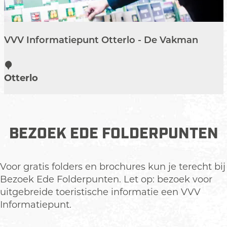
a
a
G
m
t
i
p
i
n
-
VVV Informatiepunt Otterlo - De Vakman
e
k
P
p
e
V
r
u
l
V
i
Otterlo
n
V
m
t
I
a
L
n
u
f
BEZOEK EDE FOLDERPUNTEN
n
o
t
r
e
m
Voor gratis folders en brochures kun je terecht bij
r
a
Bezoek Ede Folderpunten. Let op: bezoek voor
e
t
uitgebreide toeristische informatie een VVV
n
i
Informatiepunt.
-
e
R