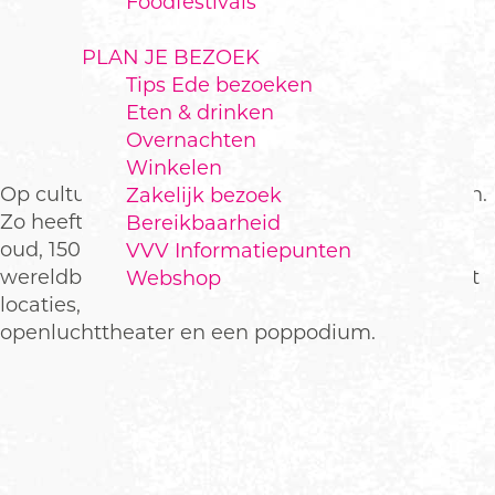
Foodfestivals
PLAN JE BEZOEK
Tips Ede bezoeken
CULTUUR IN EDE
Eten & drinken
Overnachten
Winkelen
Op cultureel gebied heeft Ede genoeg te bieden.
Zakelijk bezoek
Zo heeft Ede interessante musea voor jong en
Bereikbaarheid
oud, 150 buitenkunstwerken, een
VVV Informatiepunten
wereldberoemde beeldentuin, diverse street-art
Webshop
locaties, een indrukwekkende concertzaal, een
openluchttheater en een poppodium.