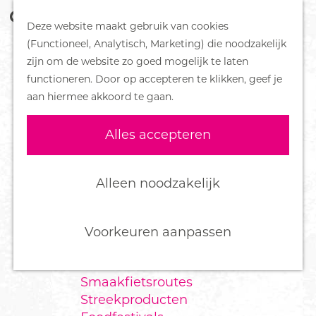
Z
Handboek voor Helden
Deze website maakt gebruik van cookies
o
M
G
(Functioneel, Analytisch, Marketing) die noodzakelijk
e
e
DORPEN
a
zijn om de website zo goed mogelijk te laten
k
n
Bennekom
n
functioneren. Door op accepteren te klikken, geef je
e
u
De Klomp
a
aan hiermee akkoord te gaan.
n
Deelen
a
Ede
r
Alles accepteren
Ederveen
d
Harskamp
e
Hoenderloo
h
Alleen noodzakelijk
Lunteren
o
Otterlo
m
Wekerom
e
Voorkeuren aanpassen
p
FOOD
a
Smaakfietsroutes
g
Streekproducten
e