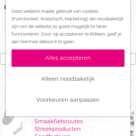
Z
Handboek voor Helden
Deze website maakt gebruik van cookies
o
M
G
(Functioneel, Analytisch, Marketing) die noodzakelijk
e
e
DORPEN
a
zijn om de website zo goed mogelijk te laten
AGENDA
k
n
Bennekom
n
functioneren. Door op accepteren te klikken, geef je
e
u
De Klomp
a
aan hiermee akkoord te gaan.
n
Deelen
a
W
W
Ede
r
Alles accepteren
Kies 
Vandaag
Morgen
Dit weekend
a
a
Ederveen
d
n
Harskamp
e
t
n
Hoenderloo
h
z
Alleen noodzakelijk
e
Lunteren
o
o
VANDAAG TE DOEN
e
Otterlo
m
e
r
Wekerom
e
Voorkeuren aanpassen
k
p
FOOD
a
j
Smaakfietsroutes
g
e
Streekproducten
e