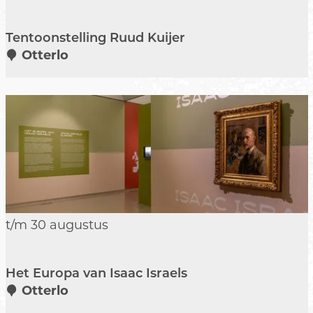
e
n
Tentoonstelling Ruud Kuijer
t
Otterlo
o
o
n
s
t
e
l
l
i
n
H
t/m 30 augustus
g
e
R
t
u
Het Europa van Isaac Israels
E
u
Otterlo
u
d
r