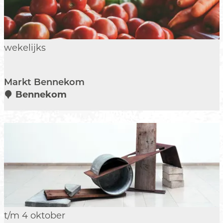
d
)
e
M
wekelijks
a
r
Markt Bennekom
k
Bennekom
t
B
e
n
n
e
k
o
m
T
t/m 4 oktober