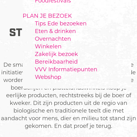
Foodfestivals
PLAN JE BEZOEK
Tips Ede bezoeken
STREEKPRODUCTEN IN
Eten & drinken
Overnachten
EDE
Winkelen
Zakelijk bezoek
Bereikbaarheid
De smaak van Ede proeven? Dat kan bij talloze
VVV Informatiepunten
initiatieven waar échte streekproducten van Ede
Webshop
worden gemaakt en verkocht. Bij verschillende
boerderijen en plattelandswinkels koop je
eerlijke producten, rechtstreeks bij de boer of
kweker. Dit zijn producten uit de regio van
biologische en traditionele teelt die met
aandacht voor mens, dier en milieu tot stand zijn
gekomen. En dat proef je terug.