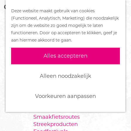
Z
Handboek voor Helden
Deze website maakt gebruik van cookies
o
M
G
(Functioneel, Analytisch, Marketing) die noodzakelijk
e
e
DORPEN
a
zijn om de website zo goed mogelijk te laten
k
n
Bennekom
n
functioneren. Door op accepteren te klikken, geef je
e
u
De Klomp
a
aan hiermee akkoord te gaan.
n
Deelen
a
Ede
r
Alles accepteren
Ederveen
d
Harskamp
e
Hoenderloo
h
Alleen noodzakelijk
Lunteren
o
Otterlo
m
Wekerom
e
Voorkeuren aanpassen
p
FOOD
a
Smaakfietsroutes
g
Streekproducten
e