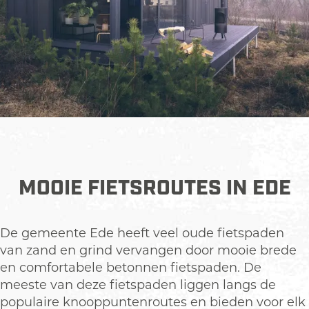
d
e
n
?
MOE GEWORDEN?
Bekijk hier onze tips voor hotels, B&B's en
MOOIE FIETSROUTES IN EDE
vakantieparken.
De gemeente Ede heeft veel oude fietspaden
van zand en grind vervangen door mooie brede
en comfortabele betonnen fietspaden. De
meeste van deze fietspaden liggen langs de
populaire knooppuntenroutes en bieden voor elk