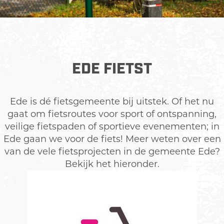
t
s
PLAN JE EIGEN FIETSROUTE
r
o
Stel je eigen route samen met deze gratis
u
EDE FIETST
knooppuntenplanner!
t
e
Ede is dé fietsgemeente bij uitstek. Of het nu
gaat om fietsroutes voor sport of ontspanning,
veilige fietspaden of sportieve evenementen; in
Ede gaan we voor de fiets! Meer weten over een
van de vele fietsprojecten in de gemeente Ede?
Bekijk het hieronder.