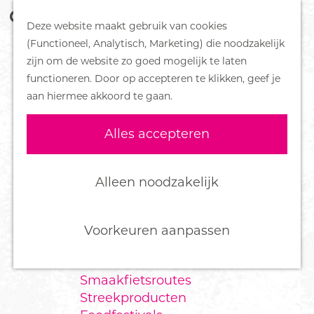
Z
Handboek voor Helden
Deze website maakt gebruik van cookies
o
M
G
(Functioneel, Analytisch, Marketing) die noodzakelijk
e
e
DORPEN
a
zijn om de website zo goed mogelijk te laten
k
n
Bennekom
n
functioneren. Door op accepteren te klikken, geef je
e
u
De Klomp
a
aan hiermee akkoord te gaan.
n
Deelen
a
Ede
r
Alles accepteren
Ederveen
d
Harskamp
e
Hoenderloo
h
Alleen noodzakelijk
Lunteren
o
Otterlo
m
Wekerom
e
Voorkeuren aanpassen
p
FOOD
a
Smaakfietsroutes
g
Streekproducten
e