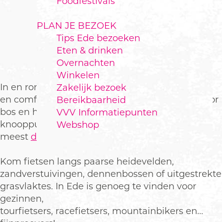
Foodfestivals
PLAN JE BEZOEK
Tips Ede bezoeken
FIETSEN IN EDE
Eten & drinken
Overnachten
Winkelen
In en rond Ede liggen veel mooie brede, veilige
Zakelijk bezoek
en comfortabele fietspaden. Deze slingeren door
Bereikbaarheid
bos en heide en liggen langs de populaire
VVV Informatiepunten
knooppuntenroutes. Op de fiets ontdek je de
Webshop
meest
diverse natuurgebieden
van Nederland.
Kom fietsen langs paarse heidevelden,
zandverstuivingen, dennenbossen of uitgestrekte
grasvlaktes. In Ede is genoeg te vinden voor
gezinnen,
tourfietsers, racefietsers, mountainbikers en...