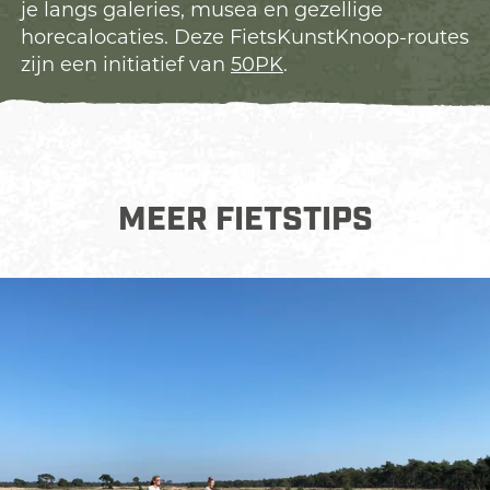
je langs galeries, musea en gezellige
horecalocaties. Deze FietsKunstKnoop-routes
zijn een initiatief van
50PK
.
MEER FIETSTIPS
F
i
e
t
s
h
u
r