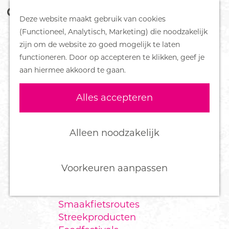
Z
Handboek voor Helden
Deze website maakt gebruik van cookies
o
M
G
(Functioneel, Analytisch, Marketing) die noodzakelijk
e
e
DORPEN
a
zijn om de website zo goed mogelijk te laten
k
n
Bennekom
n
functioneren. Door op accepteren te klikken, geef je
e
u
De Klomp
a
aan hiermee akkoord te gaan.
n
Deelen
a
Ede
r
Alles accepteren
Ederveen
d
Harskamp
e
Hoenderloo
h
Alleen noodzakelijk
Lunteren
o
Otterlo
m
Wekerom
e
Voorkeuren aanpassen
p
FOOD
a
Smaakfietsroutes
g
Streekproducten
e