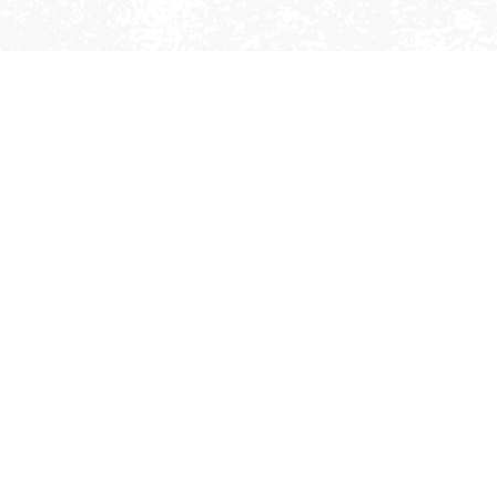
NATUUR & ACTIEF
De natuur in en rond de gemeente Ede is
gevarieerd en daarom perfect om te ontdekken
met de fiets, te paard of wandelend. Hier
slingeren fiets-, wandel- en ruiterpaden door het
afwisselende landschap. Laat je verrassen door
hoogteverschillen, uitzichtpunten, paarse
heidevelden en spot ondertussen meteen de
Nederlandse Big Five; de vos, das, ree, het wilde
zwijn en het edelhert!
Ontdek de natuurgebieden