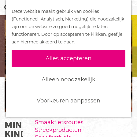
Z
Handboek voor Helden
Deze website maakt gebruik van cookies
o
M
G
(Functioneel, Analytisch, Marketing) die noodzakelijk
e
e
DORPEN
a
zijn om de website zo goed mogelijk te laten
k
n
Bennekom
n
functioneren. Door op accepteren te klikken, geef je
e
u
De Klomp
a
aan hiermee akkoord te gaan.
n
Deelen
a
Ede
r
Alles accepteren
Ederveen
d
Harskamp
e
Hoenderloo
h
Alleen noodzakelijk
Lunteren
o
Otterlo
m
Wekerom
e
Voorkeuren aanpassen
p
FOOD
a
Smaakfietsroutes
MINDFULL KUNSTCLUB VOOR
g
Streekproducten
e
KINDEREN