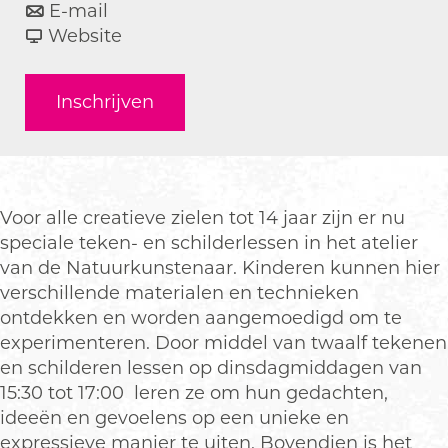
a
n
r
E-mail
a
a
v
M
Website
r
a
a
i
M
r
n
n
Inschrijven
i
M
M
d
n
i
i
f
d
n
n
u
f
d
d
l
u
f
f
l
Voor alle creatieve zielen tot 14 jaar zijn er nu
l
u
u
k
speciale teken- en schilderlessen in het atelier
l
l
l
u
van de Natuurkunstenaar. Kinderen kunnen hier
k
l
l
n
verschillende materialen en technieken
u
k
k
s
ontdekken en worden aangemoedigd om te
n
u
u
t
experimenteren. Door middel van twaalf tekenen
s
n
n
c
en schilderen lessen op dinsdagmiddagen van
t
s
s
l
15:30 tot 17:00 leren ze om hun gedachten,
c
t
t
u
ideeën en gevoelens op een unieke en
l
c
c
b
expressieve manier te uiten. Bovendien is het