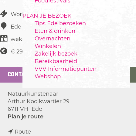
Foodfestivals
Workshop
PLAN JE BEZOEK
Tips Ede bezoeken
Ede
Eten & drinken
Overnachten
wekelijks
Winkelen
€ 295,00
Zakelijk bezoek
Bereikbaarheid
VVV Informatiepunten
CONTACT
Webshop
Natuurkunstenaar
Arthur Koolkwartier 29
6711 VH
Ede
n
Plan je route
a
n
a
Route