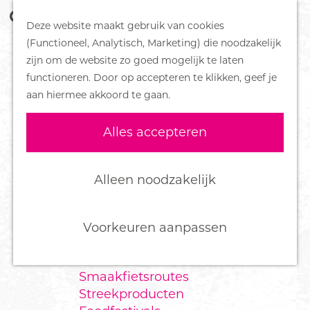
Z
Handboek voor Helden
Deze website maakt gebruik van cookies
o
M
G
(Functioneel, Analytisch, Marketing) die noodzakelijk
e
e
DORPEN
a
zijn om de website zo goed mogelijk te laten
k
n
Bennekom
n
functioneren. Door op accepteren te klikken, geef je
e
u
De Klomp
a
aan hiermee akkoord te gaan.
n
Deelen
a
Ede
r
Alles accepteren
Ederveen
d
Harskamp
e
Hoenderloo
h
Alleen noodzakelijk
Lunteren
o
Otterlo
m
Wekerom
e
Voorkeuren aanpassen
p
FOOD
a
Smaakfietsroutes
g
Streekproducten
e