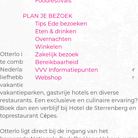
Foodfestivals
PLAN JE BEZOEK
Tips Ede bezoeken
OTTERLO
Eten & drinken
Overnachten
Winkelen
Otterlo is het dorp om kunst én natuur
Zakelijk bezoek
te combineren. In het dorp vind je het
Bereikbaarheid
Nederlands Tegelmuseum, een unieke plek voor
VVV Informatiepunten
liefhebbers van kunst, historie en ambacht. Voor
Webshop
vakantiegangers zijn er moderne
vakantieparken, gastvrije hotels en diverse
restaurants. Een exclusieve en culinaire ervaring?
Boek dan een verblijf bij Hotel de Sterrenberg en
toprestaurant Cèpes.
Otterlo ligt direct bij de ingang van het