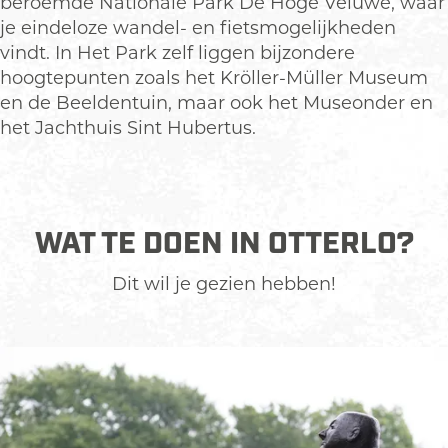
beroemde Nationale Park De Hoge Veluwe, waar
je eindeloze wandel- en fietsmogelijkheden
vindt. In Het Park zelf liggen bijzondere
hoogtepunten zoals het Kröller-Müller Museum
en de Beeldentuin, maar ook het Museonder en
het Jachthuis Sint Hubertus.
WAT TE DOEN IN OTTERLO?
Dit wil je gezien hebben!
K
r
ö
l