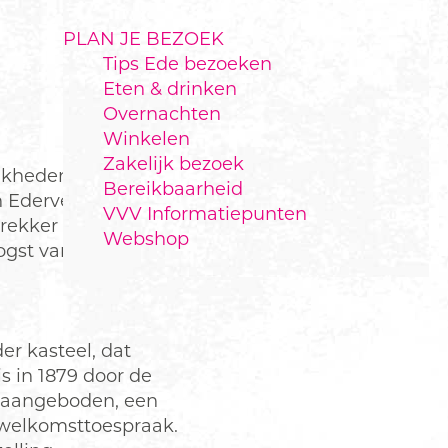
PLAN JE BEZOEK
Tips Ede bezoeken
Eten & drinken
Overnachten
Winkelen
Zakelijk bezoek
jkheden, centraal
Bereikbaarheid
 Ederveen vind je
VVV Informatiepunten
rekker in het najaar
Webshop
ogst van het seizoen
er kasteel, dat
s in 1879 door de
n aangeboden, een
 welkomsttoespraak.