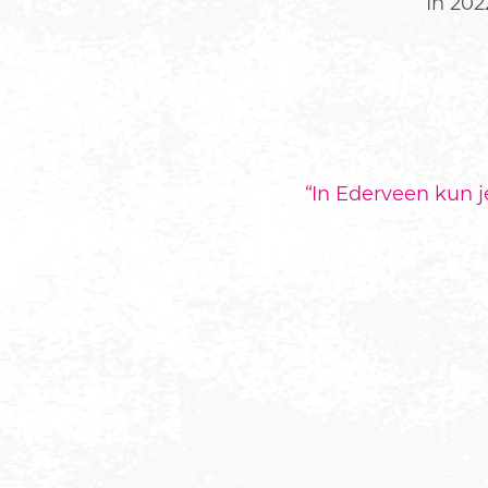
In 202
“
In Ederveen kun je