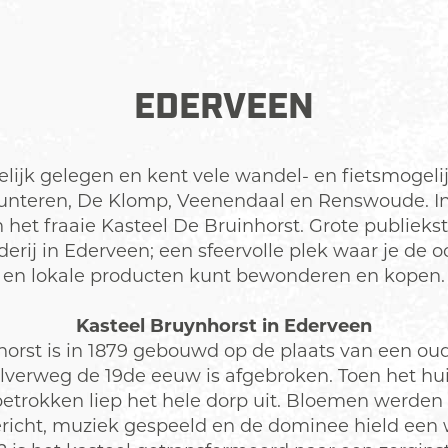
EDERVEEN
elijk gelegen en kent vele wandel- en fietsmogeli
unteren, De Klomp, Veenendaal en Renswoude. In
 het fraaie Kasteel De Bruinhorst. Grote publiekst
rij in Ederveen; een sfeervolle plek waar je de o
en lokale producten kunt bewonderen en kopen.
Kasteel Bruynhorst in Ederveen
orst is in 1879 gebouwd op de plaats van een oud
alverweg de 19de eeuw is afgebroken. Toen het hui
etrokken liep het hele dorp uit. Bloemen werde
richt, muziek gespeeld en de dominee hield een