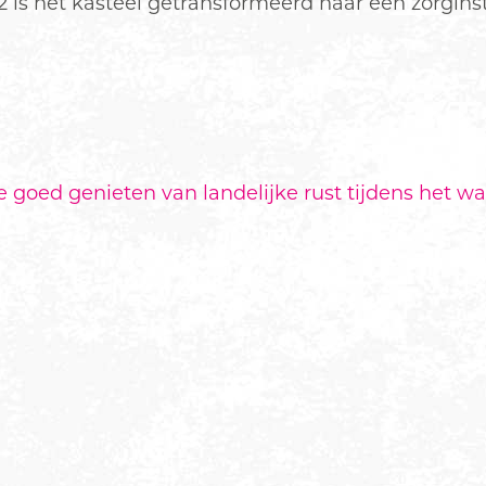
2 is het kasteel getransformeerd naar een zorginst
 goed genieten van landelijke rust tijdens het w