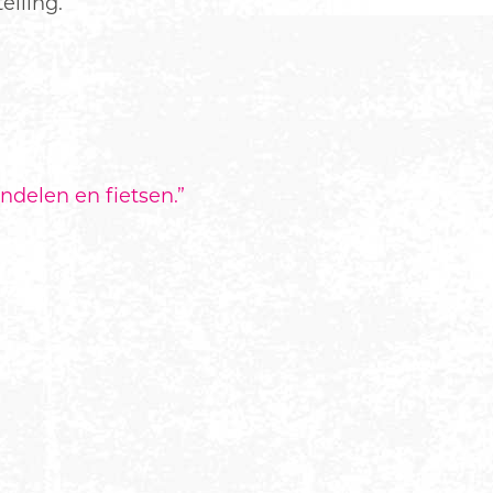
elling.
andelen en fietsen.
”