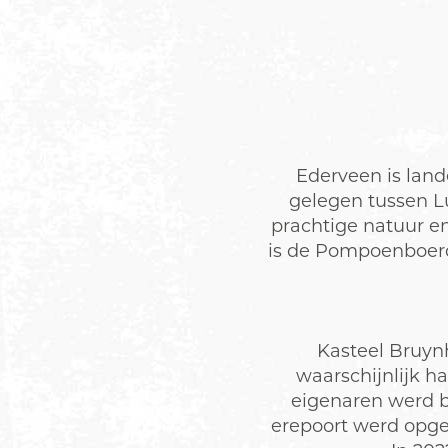
Ederveen is land
gelegen tussen L
prachtige natuur en
is de Pompoenboerde
Kasteel Bruynh
waarschijnlijk h
eigenaren werd b
erepoort werd opge