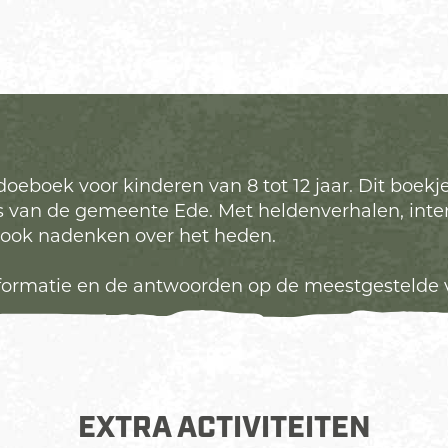
doeboek voor kinderen van 8 tot 12 jaar. Dit boe
enis van de gemeente Ede. Met heldenverhalen, inte
t ook nadenken over het heden.
informatie en de antwoorden op de meestgestelde
EXTRA ACTIVITEITEN