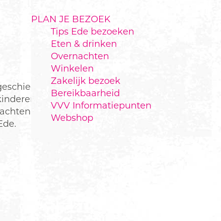
PLAN JE BEZOEK
Tips Ede bezoeken
Eten & drinken
Overnachten
Winkelen
Zakelijk bezoek
 geschiedenis met
Bereikbaarheid
inderen heldhaftige
VVV Informatiepunten
achten aan die
Webshop
Ede.