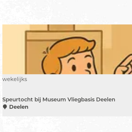
S
wekelijks
p
e
Speurtocht bij Museum Vliegbasis Deelen
u
Deelen
r
t
o
c