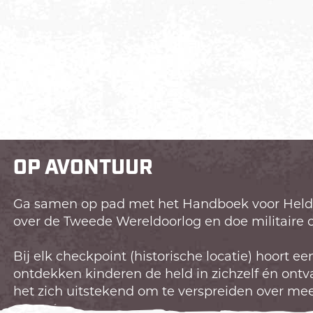
h
t
b
i
j
M
u
s
e
OP AVONTUUR
u
m
Ga samen op pad met het Handboek voor Helden
V
over de Tweede Wereldoorlog en doe militaire o
l
i
Bij elk checkpoint (historische locatie) hoort e
e
ontdekken kinderen de held in zichzelf én ontv
g
het zich uitstekend om te verspreiden over mee
b
a