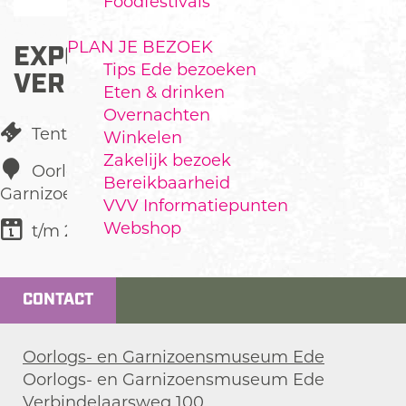
Foodfestivals
PLAN JE BEZOEK
EXPOSITIE
Tips Ede bezoeken
VERBINDINGSDIENST IN EDE
Eten & drinken
Overnachten
Tentoonstelling
Winkelen
Zakelijk bezoek
Oorlogs- en
Bereikbaarheid
Garnizoensmuseum Ede
VVV Informatiepunten
Webshop
t/m 25 april
CONTACT
Oorlogs- en Garnizoensmuseum Ede
Oorlogs- en Garnizoensmuseum Ede
Verbindelaarsweg 100