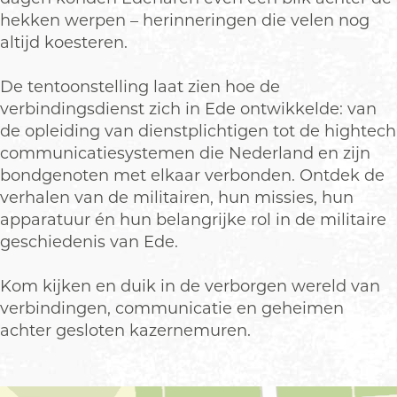
r
r
i
hekken werpen – herinneringen die velen nog
b
b
n
altijd koesteren.
i
i
d
n
n
i
De tentoonstelling laat zien hoe de
d
d
n
verbindingsdienst zich in Ede ontwikkelde: van
i
i
g
de opleiding van dienstplichtigen tot de hightech
n
n
s
communicatiesystemen die Nederland en zijn
g
g
d
bondgenoten met elkaar verbonden. Ontdek de
s
s
i
verhalen van de militairen, hun missies, hun
d
d
e
apparatuur én hun belangrijke rol in de militaire
i
i
n
geschiedenis van Ede.
e
e
s
n
n
t
Kom kijken en duik in de verborgen wereld van
s
s
i
verbindingen, communicatie en geheimen
t
t
n
achter gesloten kazernemuren.
i
i
E
n
n
d
E
E
e