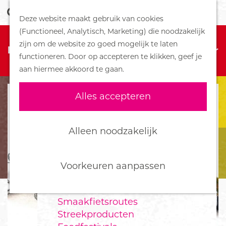
Z
Handboek voor Helden
Deze website maakt gebruik van cookies
o
M
G
(Functioneel, Analytisch, Marketing) die noodzakelijk
e
e
DORPEN
Sorry, deze activiteit is niet meer
a
zijn om de website zo goed mogelijk te laten
k
n
Bennekom
beschikbaar. Bekijk het
actuele aanbod
voor
n
functioneren. Door op accepteren te klikken, geef je
e
u
De Klomp
de beschikbare opties.
a
aan hiermee akkoord te gaan.
n
Deelen
a
Ede
r
Alles accepteren
Ederveen
d
Harskamp
e
Hoenderloo
h
Alleen noodzakelijk
Lunteren
o
Otterlo
m
Wekerom
e
Voorkeuren aanpassen
p
FOOD
a
Smaakfietsroutes
g
Streekproducten
e