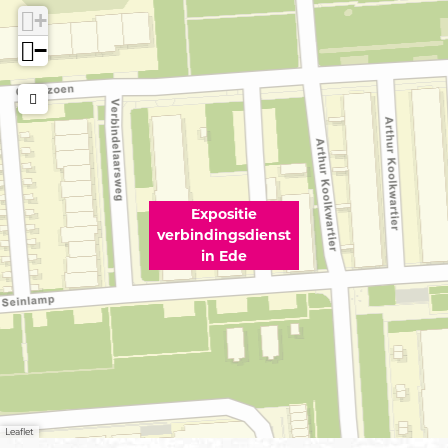
+
d
d
−
e
e
Expositie
verbindingsdienst
in Ede
Leaflet