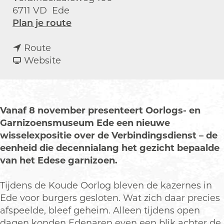
6711 VD
Ede
n
Plan je route
a
n
a
Route
a
v
r
Website
a
a
E
r
n
x
E
E
p
x
x
o
Vanaf 8 november presenteert Oorlogs- en
p
p
s
Garnizoensmuseum Ede een nieuwe
o
o
i
wisselexpositie over de Verbindingsdienst – de
s
s
t
eenheid die decennialang het gezicht bepaalde
i
i
i
van het Edese garnizoen.
t
t
e
i
i
v
Tijdens de Koude Oorlog bleven de kazernes in
e
e
e
Ede voor burgers gesloten. Wat zich daar precies
v
v
r
afspeelde, bleef geheim. Alleen tijdens open
e
e
b
dagen konden Edenaren even een blik achter de