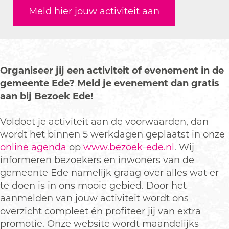
E
r
n
e
Meld hier jouw activiteit aan
v
E
E
n
e
v
v
e
n
e
e
m
e
n
n
e
m
e
e
n
Organiseer jij een activiteit of evenement in de
e
m
m
t
gemeente Ede? Meld je evenement dan gratis
n
e
e
a
aan bij Bezoek Ede!
t
n
n
a
a
t
t
n
Voldoet je activiteit aan de voorwaarden, dan
a
a
a
m
wordt het binnen 5 werkdagen geplaatst in onze
n
a
a
e
online agenda
op
www.bezoek-ede.nl
. Wij
m
n
n
l
informeren bezoekers en inwoners van de
e
m
m
d
gemeente Ede namelijk graag over alles wat er
l
e
e
e
te doen is in ons mooie gebied. Door het
d
l
l
n
aanmelden van jouw activiteit wordt ons
e
d
d
overzicht compleet én profiteer jij van extra
n
e
e
promotie. Onze website wordt maandelijks