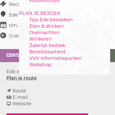
Foodfestivals
Recreatie
PLAN JE BEZOEK
Ede en haar dorpen
Tips Ede bezoeken
t/m 31 december
Eten & drinken
Overnachten
Gratis
Winkelen
Zakelijk bezoek
Bereikbaarheid
CONTACT
VVV Informatiepunten
Webshop
Ede en haar dorpen
n
Plan je route
a
n
a
Route
a
n
r
E-mail
a
a
v
E
Website
r
a
a
v