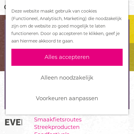
Z
Handboek voor Helden
Deze website maakt gebruik van cookies
o
M
G
(Functioneel, Analytisch, Marketing) die noodzakelijk
e
e
DORPEN
a
zijn om de website zo goed mogelijk te laten
k
n
Bennekom
n
functioneren. Door op accepteren te klikken, geef je
e
u
De Klomp
a
aan hiermee akkoord te gaan.
n
Deelen
a
Ede
r
Alles accepteren
Ederveen
d
Harskamp
e
Hoenderloo
h
Alleen noodzakelijk
Lunteren
o
Otterlo
m
Wekerom
e
Voorkeuren aanpassen
p
FOOD
a
Smaakfietsroutes
EVENEMENT AANMELDEN
g
Streekproducten
e