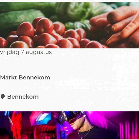
c
n
I
t
s
o
r
o
a
n
e
s
l
t
vrijdag 7 augustus
s
e
l
l
Markt Bennekom
i
n
g
M
Bennekom
R
a
u
r
u
k
d
t
K
B