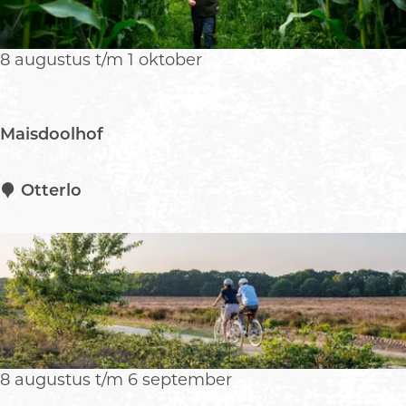
e
r
i
s
d
t
8 augustus t/m 1 oktober
i
i
n
n
g
O
Maisdoolhof
t
t
e
M
Otterlo
r
a
l
i
o
s
d
o
o
l
h
8 augustus t/m 6 september
o