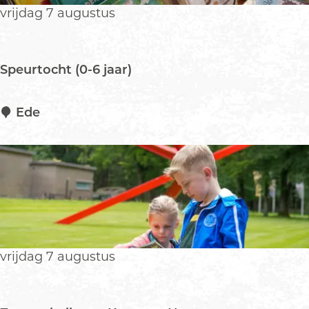
e
vrijdag 7 augustus
H
e
l
Speurtocht (0-6 jaar)
e
n
e
S
Ede
U
p
n
e
l
u
o
r
c
t
k
o
e
c
d
h
vrijdag 7 augustus
t
(
0