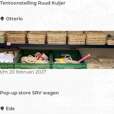
Tentoonstelling Ruud Kuijer
b
i
j
T
Otterlo
W
e
a
n
l
t
l
o
i
o
e
n
s
s
&
t
t/m 20 februari 2027
D
e
e
l
W
l
Pop-up store SRV wagen
a
i
l
n
d
g
P
Ede
h