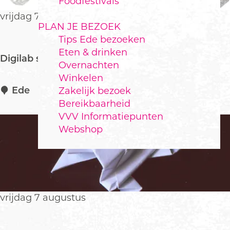
Foodfestivals
o
V
p
vrijdag 7 augustus
a
PLAN JE BEZOEK
:
n
Tips Ede bezoeken
d
Eten & drinken
a
Digilab special: bibliotheek vol robots
Overnachten
a
Winkelen
g
D
Ede
Zakelijk bezoek
i
Bereikbaarheid
g
VVV Informatiepunten
i
Webshop
l
a
b
s
p
vrijdag 7 augustus
e
c