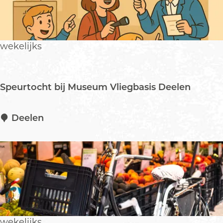
o
n
s
t
wekelijks
e
l
l
Speurtocht bij Museum Vliegbasis Deelen
i
n
g
S
Deelen
v
p
a
e
n
u
P
r
i
t
e
o
t
c
e
h
wekelijks