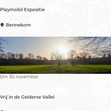
S
Playmobil Expositie
t
a
d
P
Bennekom
s
l
c
a
e
y
n
m
t
o
r
b
u
i
m
l
t/m 30 november
E
E
d
x
e
p
Vrij in de Gelderse Vallei
o
s