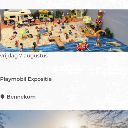
r
(
o
o
6
r
b
-
e
o
1
n
t
2
b
s
j
e
a
k
a
l
vrijdag 7 augustus
r
i
)
m
m
Playmobil Expositie
i
n
g
P
Bennekom
l
a
y
m