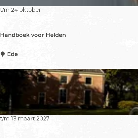
o
p
t/m 24 oktober
:
Handboek voor Helden
H
Ede
a
n
d
b
o
e
k
v
t/m 13 maart 2027
o
o