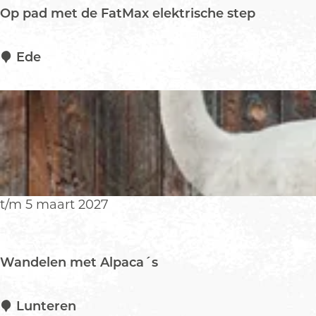
r
Op pad met de FatMax elektrische step
H
e
l
O
Ede
d
p
e
p
n
a
d
m
e
t
d
t/m 5 maart 2027
e
F
a
Wandelen met Alpaca´s
t
M
a
W
Lunteren