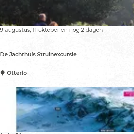
u
n
d
a
9 augustus, 11 oktober en nog 2 dagen
y
De Jachthuis Struinexcursie
D
Otterlo
e
J
a
c
h
t
h
u