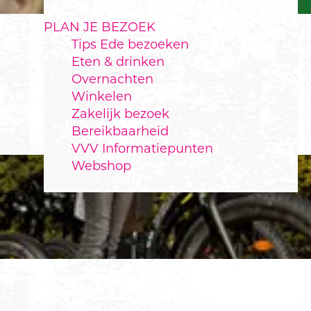
PLAN JE BEZOEK
Tips Ede bezoeken
Eten & drinken
Overnachten
Winkelen
Zakelijk bezoek
Bereikbaarheid
VVV Informatiepunten
Webshop