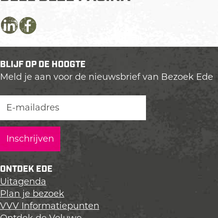
D
D
D
e
e
e
e
e
e
BLIJF OP DE HOOGTE
l
l
l
Meld je aan voor de nieuwsbrief van Bezoek Ede
d
d
d
e
e
e
z
z
z
e
e
e
p
p
p
a
a
a
g
g
g
i
i
i
ONTDEK EDE
n
n
n
Uitagenda
a
a
a
Plan je bezoek
o
o
o
VVV Informatiepunten
p
p
p