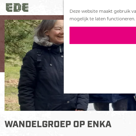
Deze website maakt gebruik van
G
mogelijk te laten functioneren.
a
n
a
a
r
d
e
h
o
m
e
p
a
WANDELGROEP OP ENKA
g
e