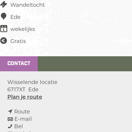
Wandeltocht
Ede
wekelijks
Gratis
CONTACT
Wisselende locatie
6717XT
Ede
n
Plan je route
a
n
a
Route
a
n
r
E-mail
W
a
a
W
Bel