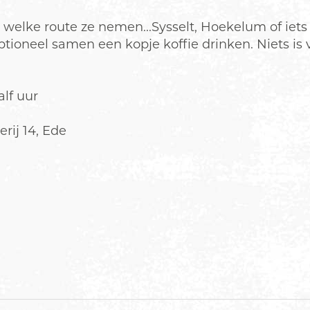
n welke route ze nemen...Sysselt, Hoekelum of iet
neel samen een kopje koffie drinken. Niets is verp
lf uur
rij 14, Ede