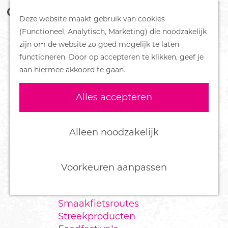
Z
Handboek voor Helden
Deze website maakt gebruik van cookies
o
M
G
(Functioneel, Analytisch, Marketing) die noodzakelijk
e
e
DORPEN
a
zijn om de website zo goed mogelijk te laten
k
n
Bennekom
n
functioneren. Door op accepteren te klikken, geef je
e
u
De Klomp
a
aan hiermee akkoord te gaan.
n
Deelen
a
Ede
r
Alles accepteren
Ederveen
d
Harskamp
e
Hoenderloo
h
Alleen noodzakelijk
Lunteren
o
Otterlo
m
Wekerom
e
Voorkeuren aanpassen
p
FOOD
a
Smaakfietsroutes
g
Streekproducten
e