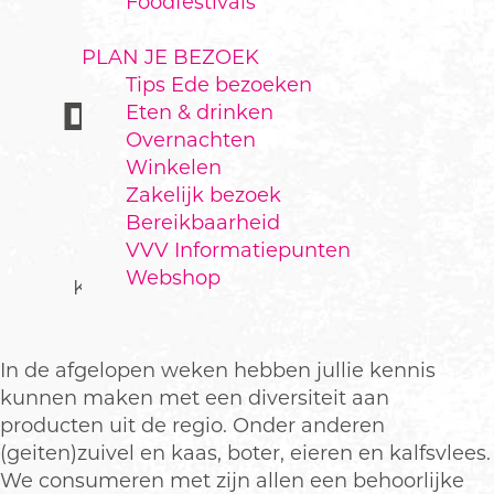
Foodfestivals
PLAN JE BEZOEK
Tips Ede bezoeken
DE RELATIE TUSSEN
Eten & drinken
Overnachten
PRODUCTIE EN
Winkelen
CONSUMPTIE
Zakelijk bezoek
Bereikbaarheid
VVV Informatiepunten
Webshop
Kringlooplandbouw is de toekomst
In de afgelopen weken hebben jullie kennis
kunnen maken met een diversiteit aan
producten uit de regio. Onder anderen
(geiten)zuivel en kaas, boter, eieren en kalfsvlees.
We consumeren met zijn allen een behoorlijke