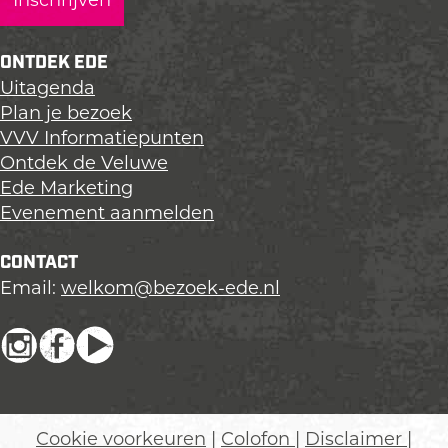
ONTDEK EDE
Uitagenda
Plan je bezoek
VVV Informatiepunten
Ontdek de Veluwe
Ede Marketing
Evenement aanmelden
CONTACT
Email:
welkom@bezoek-ede.nl
I
F
Y
n
a
o
s
c
u
t
e
T
Cookie voorkeuren
|
Colofon
|
Disclaimer
|