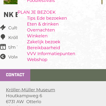
Foodfestivals
PLAN JE BEZOEK
NK EIEREN ZOEKEN
Tips Ede bezoeken
Eten & drinken
Cultureel festival
Overnachten
Winkelen
Kröller-Müller Museum
Zakelijk bezoek
t/m 19 maart
Bereikbaarheid
VVV Informatiepunten
Volwassenen
Gratis
Webshop
CONTACT
Kröller-Müller Museum
Houtkampweg 6
6731 AW
Otterlo