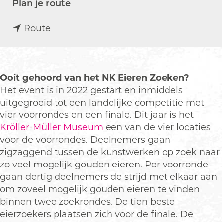
n
Plan je route
a
n
a
Route
a
r
a
N
r
K
N
e
Ooit gehoord van het NK Eieren Zoeken?
K
i
Het event is in 2022 gestart en inmiddels
e
e
uitgegroeid tot een landelijke competitie met
i
r
vier voorrondes en een finale. Dit jaar is het
e
e
Kröller-Müller Museum
een van de vier locaties
r
n
voor de voorrondes. Deelnemers gaan
e
z
zigzaggend tussen de kunstwerken op zoek naar
n
o
zo veel mogelijk gouden eieren. Per voorronde
z
e
gaan dertig deelnemers de strijd met elkaar aan
o
k
om zoveel mogelijk gouden eieren te vinden
e
e
binnen twee zoekrondes. De tien beste
k
n
eierzoekers plaatsen zich voor de finale. De