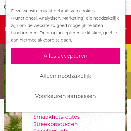
Z
Handboek voor Helden
Deze website maakt gebruik van cookies
o
M
G
(Functioneel, Analytisch, Marketing) die noodzakelijk
e
e
DORPEN
Sorry, deze activiteit is niet meer
a
zijn om de website zo goed mogelijk te laten
k
n
Bennekom
beschikbaar. Bekijk het
actuele aanbod
voor
n
functioneren. Door op accepteren te klikken, geef je
e
u
De Klomp
de beschikbare opties.
a
aan hiermee akkoord te gaan.
n
Deelen
a
Ede
r
Alles accepteren
Ederveen
d
Harskamp
e
Hoenderloo
h
Alleen noodzakelijk
Lunteren
o
Otterlo
m
Wekerom
e
Voorkeuren aanpassen
p
FOOD
a
Smaakfietsroutes
g
Streekproducten
e