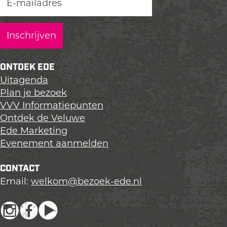
ONTDEK EDE
Uitagenda
Plan je bezoek
VVV Informatiepunten
Ontdek de Veluwe
Ede Marketing
Evenement aanmelden
CONTACT
Email:
welkom@bezoek-ede.nl
I
F
Y