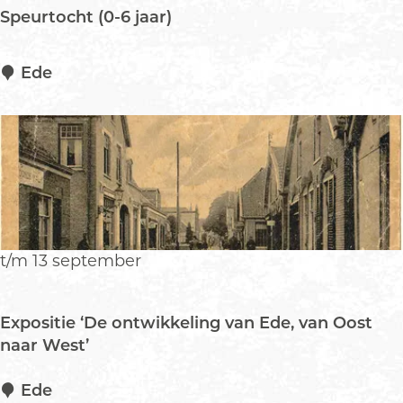
e
Speurtocht (0-6 jaar)
v
a
t
S
Ede
e
p
e
u
r
t
o
c
h
t/m 13 september
t
(
0
Expositie ‘De ontwikkeling van Ede, van Oost
-
naar West’
6
j
E
Ede