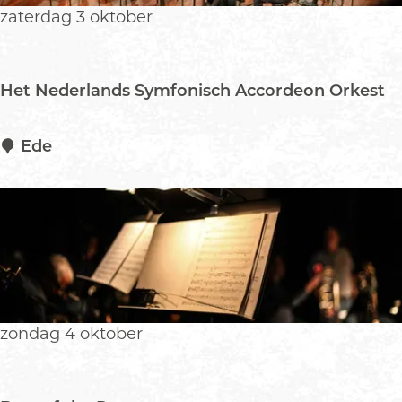
t
zaterdag 3 oktober
e
n
Het Nederlands Symfonisch Accordeon Orkest
H
Ede
e
t
N
e
d
e
r
l
zondag 4 oktober
a
n
d