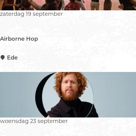
o
J
n
o
zaterdag 19 september
s
E
d
e
Airborne Hop
A
Ede
i
r
b
o
r
n
e
H
woensdag 23 september
o
p