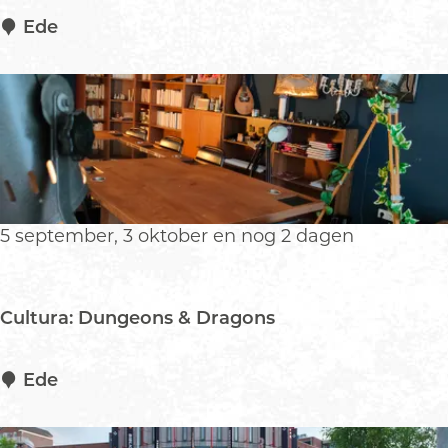
M
Ede
e
l
v
i
n
V
l
o
5 september, 3 oktober en nog 2 dagen
t
Cultura: Dungeons & Dragons
C
Ede
u
l