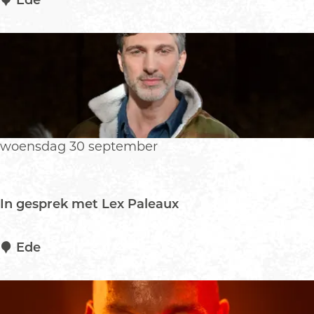
Ede
n
B
Z
N
T
r
i
b
u
woensdag 30 september
t
e
In gesprek met Lex Paleaux
I
Ede
n
g
e