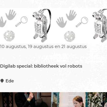
a
x
a
p
r
o
)
s
i
t
i
e
10 augustus, 19 augustus en 21 augustus
‘
D
e
Digilab special: bibliotheek vol robots
o
n
t
D
Ede
w
i
i
g
k
i
k
l