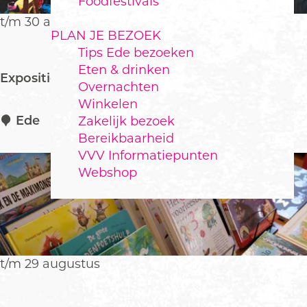
Foodfestivals
o
p
t/m 30 augustus
PLAN JE BEZOEK
:
Tips Ede bezoeken
Eten & drinken
Expositie Elevate
Overnachten
Winkelen
E
Ede
Zakelijk bezoek
x
Bereikbaarheid
p
VVV Informatiepunten
o
Webshop
s
i
t
i
e
t/m 29 augustus
E
l