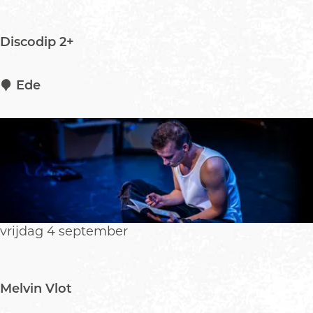
p
o
Discodip 2+
t
D
Ede
i
s
c
o
d
i
p
2
vrijdag 4 september
+
Melvin Vlot