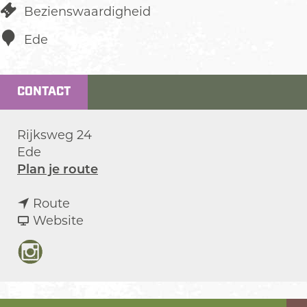
Bezienswaardigheid
Ede
CONTACT
Rijksweg 24
Ede
n
Plan je route
a
n
a
Route
a
v
r
Website
a
a
H
r
n
e
I
H
H
r
n
e
e
b
s
r
r
e