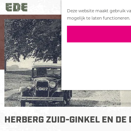
Deze website maakt gebruik van
G
mogelijk te laten functioneren.
a
n
a
a
r
d
e
h
o
m
e
p
a
HERBERG ZUID-GINKEL EN DE
g
e