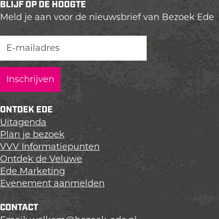
BLIJF OP DE HOOGTE
l
l
l
Meld je aan voor de nieuwsbrief van Bezoek Ede
d
d
d
e
e
e
z
z
z
e
e
e
p
p
p
a
a
a
g
g
g
i
i
i
ONTDEK EDE
n
n
n
Uitagenda
a
a
a
Plan je bezoek
o
o
o
VVV Informatiepunten
p
p
p
Ontdek de Veluwe
L
F
X
Ede Marketing
i
a
Evenement aanmelden
n
c
k
e
CONTACT
e
b