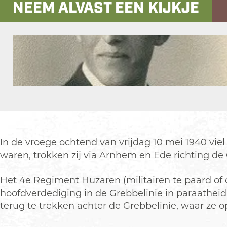
t
NEEM ALVAST EEN KIJKJE
b
b
r
a
e
e
g
g
r
r
Z
r
g
g
u
a
Z
Z
i
m
u
u
d
H
i
i
-
e
O
d
d
G
r
p
-
-
i
b
e
G
G
n
e
n
i
i
k
r
In de vroege ochtend van vrijdag 10 mei 1940 vie
p
n
n
e
g
waren, trokken zij via Arnhem en Ede richting de 
o
k
k
l
Z
p
e
e
e
u
Het 4e Regiment Huzaren (militairen te paard of
u
l
l
n
i
hoofdverdediging in de Grebbelinie in paraatheid
p
e
e
d
d
terug te trekken achter de Grebbelinie, waar ze 
m
n
n
e
-