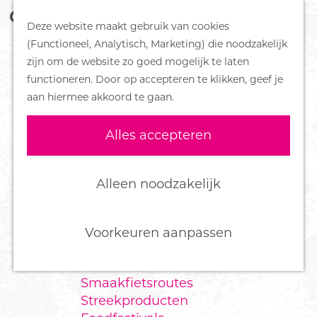
Z
Handboek voor Helden
Deze website maakt gebruik van cookies
o
M
G
(Functioneel, Analytisch, Marketing) die noodzakelijk
e
e
DORPEN
a
zijn om de website zo goed mogelijk te laten
k
n
Bennekom
n
functioneren. Door op accepteren te klikken, geef je
e
u
De Klomp
a
aan hiermee akkoord te gaan.
n
Deelen
a
Ede
r
Alles accepteren
Ederveen
d
Harskamp
e
Hoenderloo
h
Alleen noodzakelijk
Lunteren
o
Otterlo
m
Wekerom
e
Voorkeuren aanpassen
p
FOOD
a
Smaakfietsroutes
g
Streekproducten
e