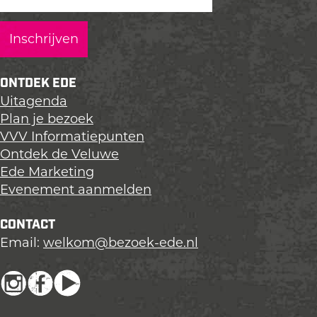
ONTDEK EDE
Uitagenda
Plan je bezoek
VVV Informatiepunten
Ontdek de Veluwe
Ede Marketing
Evenement aanmelden
CONTACT
Email:
welkom@bezoek-ede.nl
I
F
Y
n
a
o