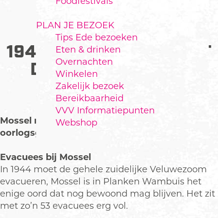
Foodfestivals
PLAN JE BEZOEK
Tips Ede bezoeken
1944-1945: MOSSEL MET
Eten & drinken
Overnachten
DE BOERDERIJ VAN
Winkelen
PRANGSMA
Zakelijk bezoek
Bereikbaarheid
VVV Informatiepunten
Mossel raakt regelmatig bij de
Webshop
oorlogsgebeurtenissen betrokken.
Evacuees bij Mossel
In 1944 moet de gehele zuidelijke Veluwezoom
evacueren, Mossel is in Planken Wambuis het
enige oord dat nog bewoond mag blijven. Het zit
met zo’n 53 evacuees erg vol.