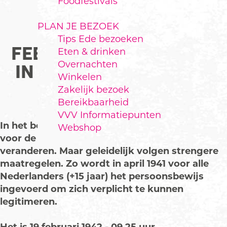
Foodfestivals
PLAN JE BEZOEK
Tips Ede bezoeken
FEBRUARI 1942: BRAND
Eten & drinken
Overnachten
IN HET GEMEENTEHUIS
Winkelen
VAN EDE
Zakelijk bezoek
Bereikbaarheid
VVV Informatiepunten
In het begin van de Duitse bezetting lijkt er
Webshop
voor de Nederlandse bevolking nog weinig te
veranderen. Maar geleidelijk volgen strengere
maatregelen. Zo wordt in april 1941 voor alle
Nederlanders (+15 jaar) het persoonsbewijs
ingevoerd om zich verplicht te kunnen
legitimeren.