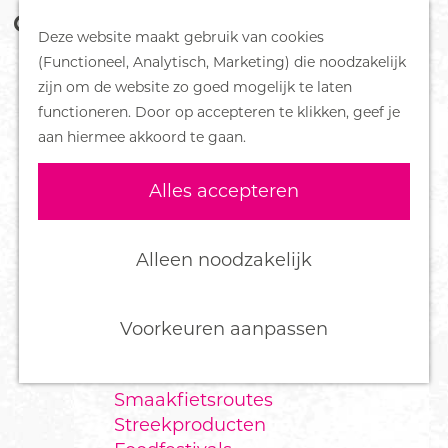
Z
Handboek voor Helden
Deze website maakt gebruik van cookies
o
M
G
(Functioneel, Analytisch, Marketing) die noodzakelijk
e
e
DORPEN
a
zijn om de website zo goed mogelijk te laten
k
n
Bennekom
n
functioneren. Door op accepteren te klikken, geef je
e
u
De Klomp
a
aan hiermee akkoord te gaan.
n
Deelen
a
Ede
r
Alles accepteren
Ederveen
d
Harskamp
e
Hoenderloo
h
Alleen noodzakelijk
Lunteren
o
Otterlo
m
Wekerom
e
Voorkeuren aanpassen
p
FOOD
a
Smaakfietsroutes
g
Streekproducten
e