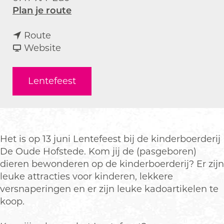
n
Plan je route
a
n
a
Route
a
v
r
Website
a
a
L
r
n
e
Lentefeest
L
L
n
e
e
t
n
n
e
t
t
f
e
e
e
Het is op 13 juni Lentefeest bij de kinderboerderij
f
f
e
De Oude Hofstede. Kom jij de (pasgeboren)
e
e
s
dieren bewonderen op de kinderboerderij? Er zijn
e
e
t
leuke attracties voor kinderen, lekkere
s
s
b
versnaperingen en er zijn leuke kadoartikelen te
t
t
i
koop.
b
b
j
i
i
D