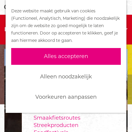
Z
Handboek voor Helden
Deze website maakt gebruik van cookies
o
M
G
(Functioneel, Analytisch, Marketing) die noodzakelijk
e
e
DORPEN
Sorry, deze activiteit is niet meer
a
zijn om de website zo goed mogelijk te laten
k
n
Bennekom
beschikbaar. Bekijk het
actuele aanbod
voor
n
functioneren. Door op accepteren te klikken, geef je
e
u
De Klomp
de beschikbare opties.
a
aan hiermee akkoord te gaan.
n
Deelen
a
Ede
r
Alles accepteren
Ederveen
d
Harskamp
e
Hoenderloo
h
Alleen noodzakelijk
Lunteren
o
Otterlo
m
Wekerom
e
Voorkeuren aanpassen
p
FOOD
a
Smaakfietsroutes
g
Streekproducten
e