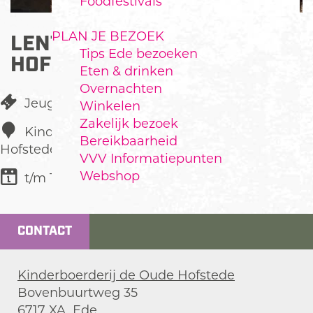
Foodfestivals
PLAN JE BEZOEK
LENTEFEEST BIJ DE OUDE
Tips Ede bezoeken
HOFSTEDE
Eten & drinken
Overnachten
Jeugdfestival
Winkelen
Zakelijk bezoek
Kinderboerderij de Oude
Bereikbaarheid
Hofstede
VVV Informatiepunten
Webshop
t/m 13 juni
CONTACT
Kinderboerderij de Oude Hofstede
Bovenbuurtweg 35
6717 XA
Ede