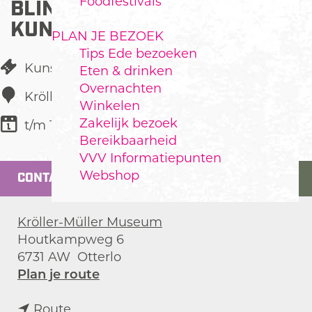
Foodfestivals
BLIND DATE MET EEN
KUNSTWERK
PLAN JE BEZOEK
Tips Ede bezoeken
Kunst & Cultuur
Eten & drinken
Overnachten
Kröller-Müller Museum
Winkelen
Zakelijk bezoek
t/m 11 september 2025
Bereikbaarheid
VVV Informatiepunten
Webshop
CONTACT
Kröller-Müller Museum
Houtkampweg 6
6731 AW
Otterlo
n
Plan je route
a
n
a
Route