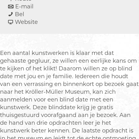
a
n
r
E-mail
B
a
a
B
Bel
l
r
a
v
l
Website
i
B
r
a
i
n
l
B
n
n
d
i
l
B
d
d
n
i
l
d
Een aantal kunstwerken is klaar met dat
a
d
n
i
a
gehaaste gegluur, ze willen een eerlijke kans om
t
d
d
n
t
te kijken of het klikt! Daarom willen ze op blind
e
a
d
d
e
date met jou en je familie. Iedereen die houdt
m
t
a
d
m
van een verrassing en binnenkort op bezoek gaat
e
e
t
a
e
naar het Kröller-Müller Museum, kan zich
t
m
e
t
t
aanmelden voor een blind date met een
e
e
m
e
e
kunstwerk. Deze blinddate krijg je gratis
e
t
e
m
e
thuisgestuurd voorafgaand aan je bezoek. Aan
n
e
t
e
n
de hand van drie opdrachten leer je het
k
e
e
t
k
kunstwerk beter kennen. De laatste opdracht is
u
n
e
e
u
in het museum en leidt tot de echte ontmoeting.