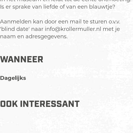
n
k
n
e
n
Is er sprake van liefde of van een blauwtje?
s
u
k
n
s
t
n
u
k
t
Aanmelden kan door een mail te sturen o.v.v.
w
s
n
u
w
'blind date' naar info@krollermuller.nl met je
e
t
s
n
e
naam en adresgegevens.
r
w
t
s
r
k
e
w
t
k
WANNEER
r
e
w
k
r
e
k
r
Dagelijks
k
OOK INTERESSANT