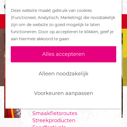
Z
Handboek voor Helden
Deze website maakt gebruik van cookies
o
M
G
(Functioneel, Analytisch, Marketing) die noodzakelijk
e
e
DORPEN
Sorry, deze activiteit is afgelopen
a
zijn om de website zo goed mogelijk te laten
k
n
Bennekom
n
functioneren. Door op accepteren te klikken, geef je
e
u
De Klomp
a
aan hiermee akkoord te gaan.
n
Deelen
a
Ede
r
Alles accepteren
Ederveen
d
Harskamp
e
Hoenderloo
h
Alleen noodzakelijk
Lunteren
o
Otterlo
m
Wekerom
e
Voorkeuren aanpassen
p
FOOD
a
Smaakfietsroutes
g
Streekproducten
e