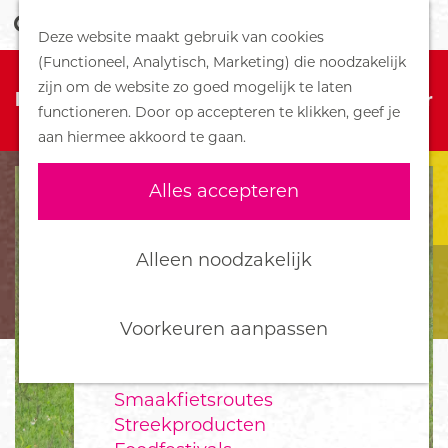
Z
Handboek voor Helden
Deze website maakt gebruik van cookies
o
M
G
(Functioneel, Analytisch, Marketing) die noodzakelijk
e
e
DORPEN
Sorry, deze activiteit is niet meer
a
zijn om de website zo goed mogelijk te laten
k
n
Bennekom
beschikbaar. Bekijk het
actuele aanbod
voor
n
functioneren. Door op accepteren te klikken, geef je
e
u
De Klomp
de beschikbare opties.
a
aan hiermee akkoord te gaan.
n
Deelen
a
Ede
r
Alles accepteren
Ederveen
d
Harskamp
e
Hoenderloo
h
Alleen noodzakelijk
Lunteren
o
Otterlo
m
Wekerom
e
Voorkeuren aanpassen
p
FOOD
a
Smaakfietsroutes
g
Streekproducten
e