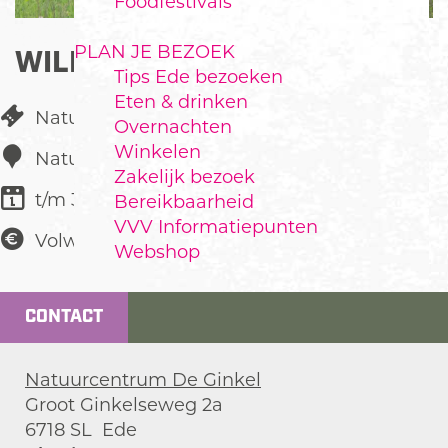
Foodfestivals
PLAN JE BEZOEK
WILDKANSELTOCHT
Tips Ede bezoeken
Eten & drinken
Natuur & Landschap
Overnachten
Winkelen
Natuurcentrum De Ginkel
Zakelijk bezoek
t/m 31 juli
Bereikbaarheid
VVV Informatiepunten
Volwassenen
€ 14,50
Webshop
CONTACT
Natuurcentrum De Ginkel
Groot Ginkelseweg 2a
6718 SL
Ede