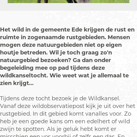
t
c
o
t
t
h
c
o
t
h
c
t
h
Het wild in de gemeente Ede krijgen de rust en
t
ruimte in zogenaamde rustgebieden. Mensen
mogen deze natuurgebieden niet op eigen
houtje betreden. Wil je toch graag zo'n
natuurgebied bezoeken? Ga dan onder
begeleiding mee op pad tijdens deze
wildkanseltocht. Wie weet wat je allemaal te
zien krijgt...
Tijdens deze tocht bezoek je de Wildkansel.
Vanaf deze wildobservatiepost kijk je uit over het
rustgebied. In dit gebied komt vanalles voor. Zo
heb je een goede kans om een edelhert of wild
zwijn te spotten. Als je geluk hebt komt er
misschien een vos voorbij of zelfs een das. En