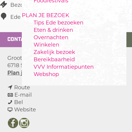
Foodfestivals
Bezoekerscentrum
PLAN JE BEZOEK
Ede
Tips Ede bezoeken
Eten & drinken
Overnachten
CONTACT
Winkelen
Zakelijk bezoek
Groot Ginkelseweg 2a
Bereikbaarheid
6718 SL
Ede
VVV Informatiepunten
n
Plan je route
Webshop
a
n
a
Route
a
n
r
E-mail
N
a
a
N
Bel
a
r
a
v
a
Website
t
N
r
a
t
u
a
N
n
u
F
I
u
t
a
N
u