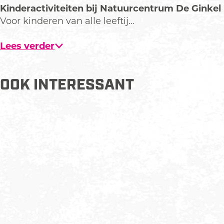
b
Kinderactiviteiten bij Natuurcentrum De Ginkel
e
Voor kinderen van alle leeftij…
e
l
Lees verder
d
i
n
OOK INTERESSANT
g
N
a
t
u
u
r
c
e
n
t