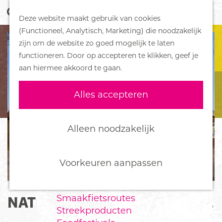
Z
Handboek voor Helden
Deze website maakt gebruik van cookies
o
M
G
(Functioneel, Analytisch, Marketing) die noodzakelijk
e
e
DORPEN
a
zijn om de website zo goed mogelijk te laten
k
n
Bennekom
n
functioneren. Door op accepteren te klikken, geef je
e
u
De Klomp
a
aan hiermee akkoord te gaan.
n
Deelen
a
Ede
r
Alles accepteren
Ederveen
d
Harskamp
e
Hoenderloo
h
Alleen noodzakelijk
Lunteren
o
Otterlo
m
Wekerom
e
Voorkeuren aanpassen
p
FOOD
a
Smaakfietsroutes
NATUURCENTRUM DE GINKEL
g
Streekproducten
e