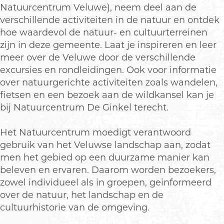
l
e
k
u
r
p
Natuurcentrum Veluwe), neem deel aan de
l
e
m
u
o
verschillende activiteiten in de natuur en ontdek
l
D
m
p
hoe waardevol de natuur- en cultuurterreinen
e
D
u
zijn in deze gemeente. Laat je inspireren en leer
G
e
p
meer over de Veluwe door de verschillende
i
G
m
excursies en rondleidingen. Ook voor informatie
n
i
e
over natuurgerichte activiteiten zoals wandelen,
k
n
t
fietsen en een bezoek aan de wildkansel kan je
e
k
v
bij Natuurcentrum De Ginkel terecht.
l
e
e
l
r
Het Natuurcentrum moedigt verantwoord
g
gebruik van het Veluwse landschap aan, zodat
r
men het gebied op een duurzame manier kan
o
beleven en ervaren. Daarom worden bezoekers,
t
zowel individueel als in groepen, geinformeerd
e
over de natuur, het landschap en de
a
cultuurhistorie van de omgeving.
f