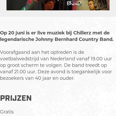
L
e
d
n
L
i
n
e
d
i
v
L
n
e
v
e
i
L
n
e
V
v
i
L
V
Op 20 juni is er live muziek bij Chillerz met de
o
e
v
i
o
legendarische Johnny Bernhard Country Band.
e
V
e
v
e
t
o
V
e
t
Voorafgaand aan het optreden is de
b
e
o
V
b
voetbalwedstrijd van Nederland vanaf 19.00 uur
a
t
e
o
a
op groot scherm te volgen. De band treedt op
l
b
t
e
l
vanaf 21.00 uur. Deze avond is toegankelijk voor
a
b
t
bezoekers van 40 jaar en ouder.
l
a
b
l
a
l
PRIJZEN
Gratis