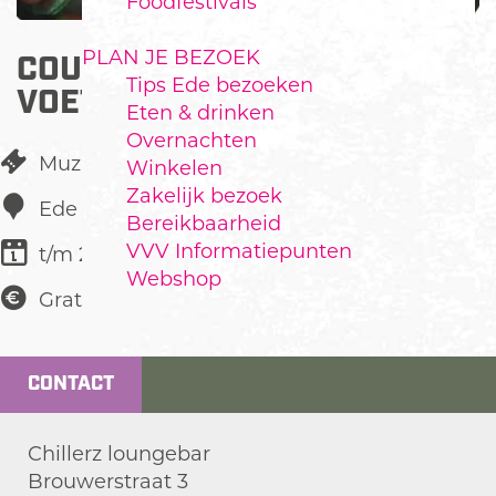
Foodfestivals
PLAN JE BEZOEK
COUNTRY BAND EN LIVE
Tips Ede bezoeken
VOETBAL
Eten & drinken
Overnachten
Muziekfestival
Winkelen
Zakelijk bezoek
Ede
Bereikbaarheid
VVV Informatiepunten
t/m 20 juni
Webshop
Gratis
CONTACT
Chillerz loungebar
Brouwerstraat 3