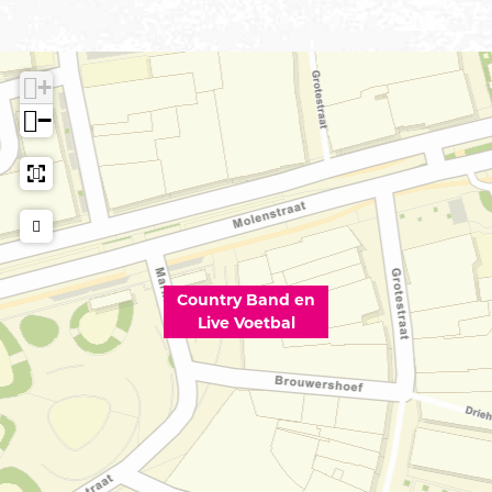
+
−
Country Band en
Live Voetbal