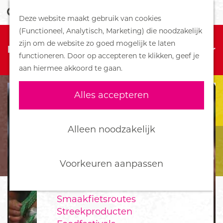
Z
Handboek voor Helden
Deze website maakt gebruik van cookies
o
M
G
(Functioneel, Analytisch, Marketing) die noodzakelijk
e
e
DORPEN
Sorry, deze activiteit is niet meer
a
zijn om de website zo goed mogelijk te laten
k
n
Bennekom
beschikbaar. Bekijk het
actuele aanbod
voor
n
functioneren. Door op accepteren te klikken, geef je
e
u
De Klomp
de beschikbare opties.
a
aan hiermee akkoord te gaan.
n
Deelen
a
Ede
r
Alles accepteren
Ederveen
d
Harskamp
e
Hoenderloo
h
Alleen noodzakelijk
Lunteren
o
Otterlo
m
Wekerom
e
Voorkeuren aanpassen
p
FOOD
a
Smaakfietsroutes
g
Streekproducten
e