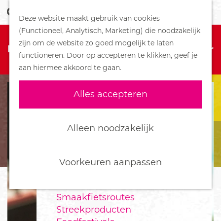
Z
Handboek voor Helden
Deze website maakt gebruik van cookies
o
M
G
(Functioneel, Analytisch, Marketing) die noodzakelijk
e
e
DORPEN
Sorry, deze activiteit is niet meer
a
zijn om de website zo goed mogelijk te laten
k
n
Bennekom
beschikbaar. Bekijk het
actuele aanbod
voor
n
functioneren. Door op accepteren te klikken, geef je
e
u
De Klomp
de beschikbare opties.
a
aan hiermee akkoord te gaan.
n
Deelen
a
Ede
r
Alles accepteren
Ederveen
d
Harskamp
e
Hoenderloo
h
Alleen noodzakelijk
Lunteren
o
Otterlo
m
Wekerom
e
Voorkeuren aanpassen
p
FOOD
a
Smaakfietsroutes
g
Streekproducten
e