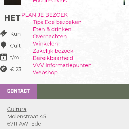
Foodfestivals
PLAN JE BEZOEK
HET ZESDE METAAL
Tips Ede bezoeken
Eten & drinken
Kunst & Cultuur
Overnachten
Winkelen
Cultura
Zakelijk bezoek
t/m 28 februari
Bereikbaarheid
VVV Informatiepunten
€ 23,00
Webshop
CONTACT
Cultura
Molenstraat 45
6711 AW
Ede