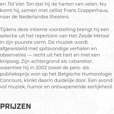
a
a
t
en
Tid Van Ton
stal hij de harten van velen. Nu
l
a
a
komt hij, samen met cellist Frans Grapperhaus,
l
a
naar de Nederlandse theaters.
l
Tijdens deze intieme voorstelling brengt hij een
selectie uit het repertoire van Het Zesde Metaal
in zijn puurste vorm. De muziek wordt
afgewisseld met spitsvondige verhalen en
observaties — recht uit het hart en met een
knipoog. Zijn achtergrond als cabaretier,
waarmee hij in 2002 zowel de pers- als
publieksprijs won op het Belgische Humorologie
Concours, klinkt daarin duidelijk door. Een avond
vol muziek, humor en ontwapenende eerlijkheid.
PRIJZEN