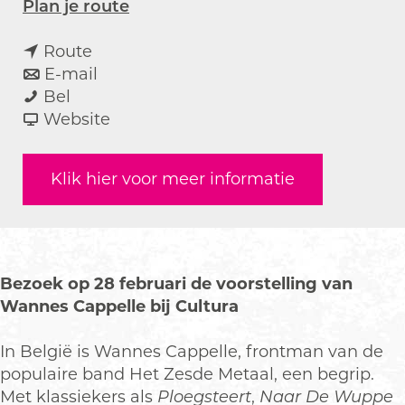
n
Plan je route
a
n
a
Route
a
n
r
E-mail
H
a
a
H
Bel
e
r
a
v
e
Website
t
H
r
a
t
Z
e
H
n
Z
Klik hier voor meer informatie
e
t
e
H
e
s
Z
t
e
s
d
e
Z
t
d
e
s
e
Z
e
M
d
s
e
M
Bezoek op 28 februari de voorstelling van
e
e
d
s
e
Wannes Cappelle bij Cultura
t
M
e
d
t
a
e
M
e
a
In België is Wannes Cappelle, frontman van de
a
t
e
M
a
populaire band Het Zesde Metaal, een begrip.
l
a
t
e
l
Met klassiekers als
Ploegsteert
,
Naar De Wuppe