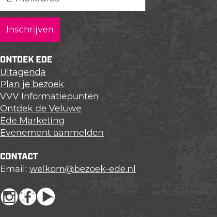
ONTDEK EDE
Uitagenda
Plan je bezoek
VVV Informatiepunten
Ontdek de Veluwe
Ede Marketing
Evenement aanmelden
CONTACT
Email:
welkom@bezoek-ede.nl
I
F
Y
n
a
o