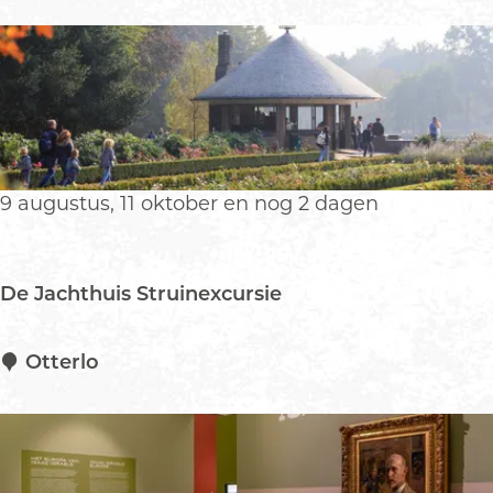
a
s
z
y
S
u
n
d
a
9 augustus, 11 oktober en nog 2 dagen
y
De Jachthuis Struinexcursie
D
Otterlo
e
J
a
c