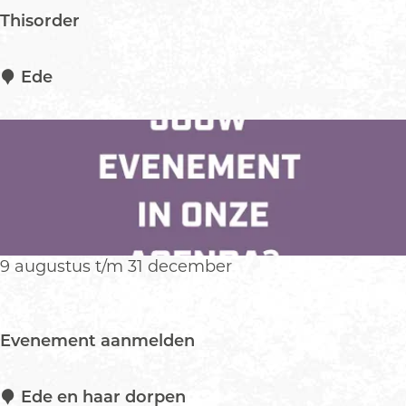
e
Thisorder
o
n
t
T
Ede
w
h
i
i
k
s
k
o
e
r
l
d
i
e
n
r
9 augustus t/m 31 december
g
v
a
Evenement aanmelden
n
E
d
E
Ede en haar dorpen