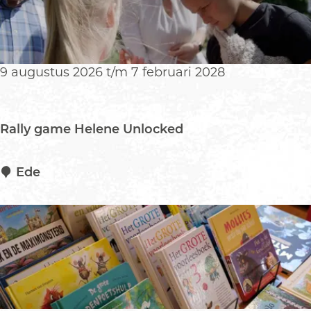
i
t
i
e
9 augustus 2026 t/m 7 februari 2028
E
l
e
Rally game Helene Unlocked
v
a
t
R
Ede
e
a
l
l
y
g
a
m
e