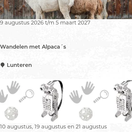
t
e
r
k
i
v
9 augustus 2026 t/m 5 maart 2027
s
o
c
o
h
r
Wandelen met Alpaca´s
e
H
s
e
t
l
W
Lunteren
e
d
a
p
e
n
n
d
e
l
e
n
m
10 augustus, 19 augustus en 21 augustus
e