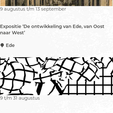
l
u
9 augustus t/m 13 september
w
s
e
Expositie ‘De ontwikkeling van Ede, van Oost
f
naar West’
i
e
E
Ede
t
x
s
p
t
o
o
s
c
i
h
t
t
i
e
9 t/m 31 augustus
‘
D