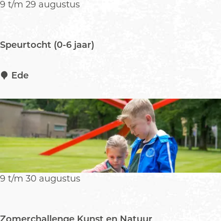
9 t/m 29 augustus
H
e
l
Speurtocht (0-6 jaar)
e
n
e
S
Ede
U
p
n
e
l
u
o
r
c
t
k
o
e
c
d
h
9 t/m 30 augustus
t
(
0
Zomerchallenge Kunst en Natuur