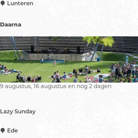
t
l
W
Lunteren
e
d
a
p
e
n
Daarna
n
d
e
l
e
n
m
e
t
9 augustus, 16 augustus en nog 2 dagen
A
l
p
a
Lazy Sunday
c
a
L
Ede
´