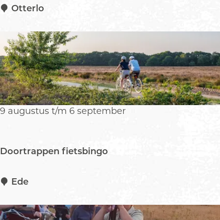
e
M
Otterlo
r
a
l
i
o
s
d
o
o
l
h
9 augustus t/m 6 september
o
f
Doortrappen fietsbingo
D
Ede
o
o
r