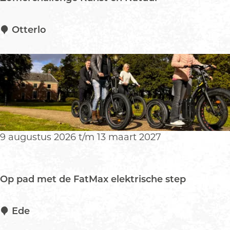
-
6
j
Z
Otterlo
a
o
a
m
r
e
)
r
c
h
a
l
9 augustus 2026 t/m 13 maart 2027
l
e
n
Op pad met de FatMax elektrische step
g
e
K
O
Ede
u
p