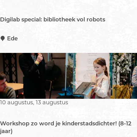
t
A
Digilab special: bibliotheek vol robots
l
p
a
D
Ede
c
i
a
g
´
i
s
l
a
b
s
p
10 augustus, 13 augustus
e
c
i
Workshop zo word je kinderstadsdichter! (8-12
a
jaar)