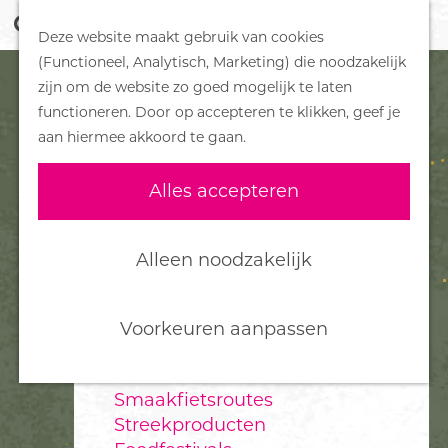
Z
Handboek voor Helden
Deze website maakt gebruik van cookies
o
M
G
(Functioneel, Analytisch, Marketing) die noodzakelijk
e
e
DORPEN
a
zijn om de website zo goed mogelijk te laten
k
n
Bennekom
n
functioneren. Door op accepteren te klikken, geef je
e
u
De Klomp
a
aan hiermee akkoord te gaan.
n
Deelen
a
Ede
r
Alles accepteren
Ederveen
d
Harskamp
e
Hoenderloo
h
Alleen noodzakelijk
Lunteren
o
Otterlo
m
Wekerom
e
Voorkeuren aanpassen
p
FOOD
a
Smaakfietsroutes
g
Streekproducten
e