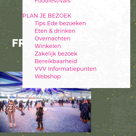
Foodfestivals
PLAN JE BEZOEK
Tips Ede bezoeken
12-RITTENKAART
Eten & drinken
Overnachten
FRIENDS ON ICE T.W.V.
Winkelen
€60
Zakelijk bezoek
Bereikbaarheid
VVV Informatiepunten
Webshop