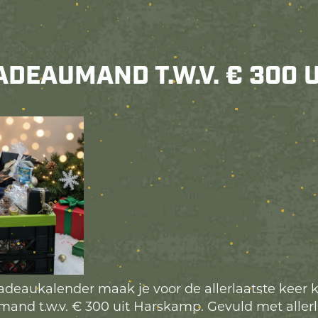
ADEAUMAND T.W.V. € 300 
deaukalender maak je voor de allerlaatste keer 
nd t.w.v. € 300 uit Harskamp. Gevuld met allerl