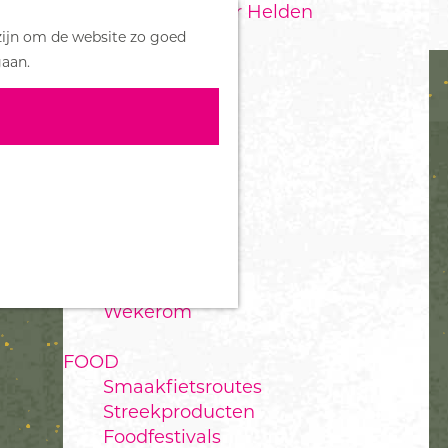
Handboek voor Helden
Z
zijn om de website zo goed
o
M
DORPEN
gaan.
e
e
Bennekom
k
n
De Klomp
e
u
Deelen
n
Ede
Ederveen
Harskamp
Hoenderloo
Lunteren
Otterlo
Wekerom
FOOD
Smaakfietsroutes
Streekproducten
Foodfestivals