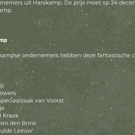
rnemers uit Harskamp. De prijs moet op 24 dec
kamp.
amp
kampse ondernemers hebben deze fantastische 
mp
lowers
speciaalzaak van Voorst
je
 Kraak
an den Brink
rgulde Leeuw'