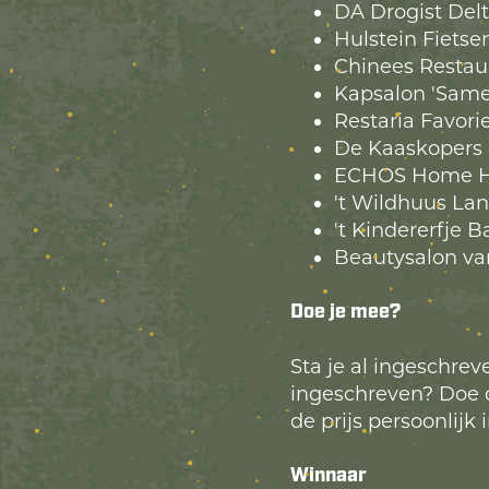
DA Drogist Del
Hulstein Fietse
Chinees Restau
Kapsalon 'Same
Restaria Favori
De Kaaskopers
ECHOS Home H
't Wildhuus Lan
't Kindererfje 
Beautysalon va
Doe je mee?
Sta je al ingeschre
ingeschreven? Doe 
de prijs persoonlij
Winnaar