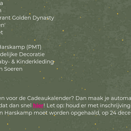
ta
n
rant Golden Dynasty
n'
et
arskamp (PMT)
delijke Decoratie
Baby- & Kinderkleding
n Soeren
ven voor de Cadeaukalender? Dan maak je automat
dat dan snel
hier
! Let op: houd er met inschrijvi
k in Harskamp moet worden opgehaald, op 24 dec