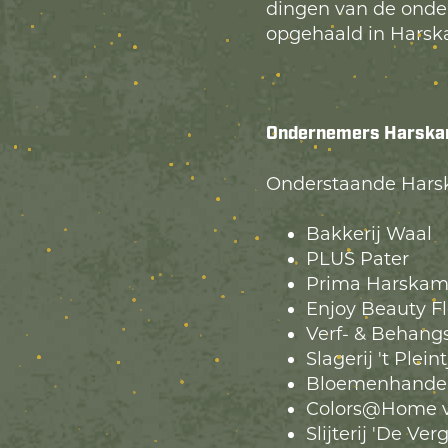
dingen van de onde
opgehaald in Hars
Ondernemers Harsk
Onderstaande Hars
Bakkerij Waal
PLUS Pater
Prima Harska
Enjoy Beauty F
Verf- & Behang
Slagerij 't Pleint
Bloemenhandel
Colors@Home v
Slijterij 'De Ve