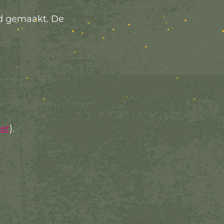
d gemaakt. De
eer
).