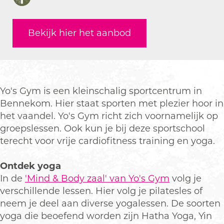
F
G
'
o
Y
G
a
y
s
'
o
y
c
Bekijk hier het aanbod
m
G
s
'
m
e
y
G
s
b
m
y
G
o
m
y
o
m
k
Yo's Gym is een kleinschalig sportcentrum in
Y
Bennekom. Hier staat sporten met plezier hoor in
o
het vaandel. Yo's Gym richt zich voornamelijk op
'
groepslessen. Ook kun je bij deze sportschool
s
terecht voor vrije cardiofitness training en yoga.
G
y
Ontdek yoga
m
In de
'Mind & Body zaal' van Yo's Gym
volg je
verschillende lessen. Hier volg je pilatesles of
neem je deel aan diverse yogalessen. De soorten
yoga die beoefend worden zijn Hatha Yoga, Yin