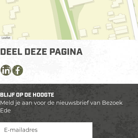
Leaflet
DEEL DEZE PAGINA
D
D
D
e
e
e
e
e
e
BLIJF OP DE HOOGTE
l
l
l
Meld je aan voor de nieuwsbrief van Bezoek
d
d
d
Ede
e
e
e
z
z
z
e
e
e
p
p
p