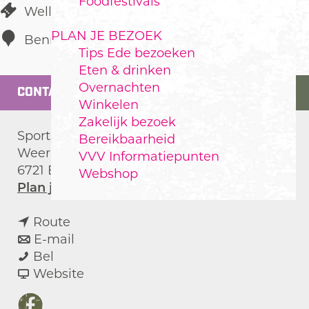
Foodfestivals
Wellness
PLAN JE BEZOEK
Bennekom
Tips Ede bezoeken
Eten & drinken
Overnachten
CONTACT
Winkelen
Zakelijk bezoek
Sportschool
Bereikbaarheid
Weerkruislaan 97B
VVV Informatiepunten
6721 BS
Bennekom
Webshop
n
Plan je route
a
n
a
Route
a
n
r
E-mail
Y
a
a
Y
Bel
o
r
a
v
o
Website
'
Y
r
a
'
s
o
Y
n
s