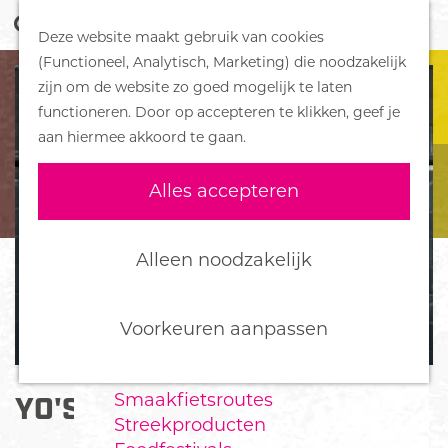
Z
Handboek voor Helden
Deze website maakt gebruik van cookies
o
M
G
(Functioneel, Analytisch, Marketing) die noodzakelijk
e
e
DORPEN
a
zijn om de website zo goed mogelijk te laten
k
n
Bennekom
n
functioneren. Door op accepteren te klikken, geef je
e
u
De Klomp
a
aan hiermee akkoord te gaan.
n
Deelen
a
Ede
r
Alles accepteren
Ederveen
d
Harskamp
e
Hoenderloo
h
Alleen noodzakelijk
Lunteren
o
Otterlo
m
Wekerom
e
Voorkeuren aanpassen
p
FOOD
a
Smaakfietsroutes
YO'S GYM
g
Streekproducten
e