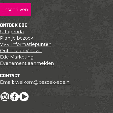
a
a
a
g
g
g
i
i
i
n
n
n
ONTDEK EDE
a
a
a
Uitagenda
o
o
o
Plan je bezoek
p
p
p
VVV Informatiepunten
L
F
X
Ontdek de Veluwe
i
a
Ede Marketing
n
c
Evenement aanmelden
k
e
e
b
CONTACT
d
o
Email:
welkom@bezoek-ede.nl
I
o
n
k
I
F
Y
n
a
o
s
c
u