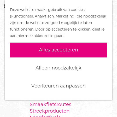
Z
Handboek voor Helden
Deze website maakt gebruik van cookies
o
M
G
(Functioneel, Analytisch, Marketing) die noodzakelijk
e
e
DORPEN
a
zijn om de website zo goed mogelijk te laten
k
n
Bennekom
n
functioneren. Door op accepteren te klikken, geef je
e
u
De Klomp
a
aan hiermee akkoord te gaan.
n
Deelen
a
Ede
r
Alles accepteren
Ederveen
d
Harskamp
e
Hoenderloo
h
Alleen noodzakelijk
Lunteren
o
Otterlo
m
Wekerom
e
Voorkeuren aanpassen
p
FOOD
a
Smaakfietsroutes
g
Streekproducten
e