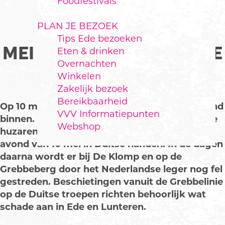
Foodfestivals
PLAN JE BEZOEK
Tips Ede bezoeken
MEI 1940: EVACUÉS OP DE
Eten & drinken
Overnachten
VALOUWE
Winkelen
Zakelijk bezoek
Bereikbaarheid
Op 10 mei 1940 vallen Duitse troepen Nederland
VVV Informatiepunten
binnen. Ondanks tegenstand van Nederlandse
Webshop
huzaren ten oosten van Ede, valt Ede in de
avond van 10 mei in Duitse handen. In de dagen
daarna wordt er bij De Klomp en op de
Grebbeberg door het Nederlandse leger nog fel
gestreden. Beschietingen vanuit de Grebbelinie
op de Duitse troepen richten behoorlijk wat
schade aan in Ede en Lunteren.