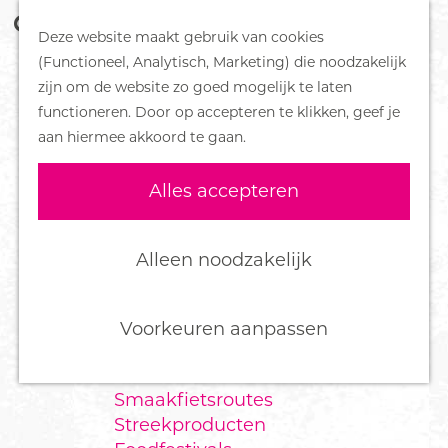
Z
Handboek voor Helden
Deze website maakt gebruik van cookies
o
M
G
(Functioneel, Analytisch, Marketing) die noodzakelijk
e
e
DORPEN
a
zijn om de website zo goed mogelijk te laten
k
n
Bennekom
n
functioneren. Door op accepteren te klikken, geef je
e
u
De Klomp
a
aan hiermee akkoord te gaan.
n
Deelen
a
Ede
r
Alles accepteren
Ederveen
d
Harskamp
e
Hoenderloo
h
Alleen noodzakelijk
Lunteren
o
Otterlo
m
Wekerom
e
Voorkeuren aanpassen
p
FOOD
a
Smaakfietsroutes
g
Streekproducten
e