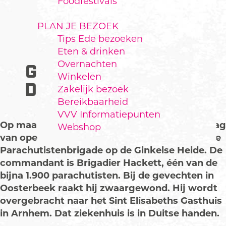
Foodfestivals
PLAN JE BEZOEK
Tips Ede bezoeken
OKTOBER 1944:
Eten & drinken
Overnachten
GENERAAL HACKETT
Winkelen
DUIKT ONDER IN EDE
Zakelijk bezoek
Bereikbaarheid
VVV Informatiepunten
Op maandag 18 september 1944, de tweede dag
Webshop
van operatie Market Garden, landt de Britse 4e
Parachutistenbrigade op de Ginkelse Heide. De
commandant is Brigadier Hackett, één van de
bijna 1.900 parachutisten. Bij de gevechten in
Oosterbeek raakt hij zwaargewond. Hij wordt
overgebracht naar het Sint Elisabeths Gasthuis
in Arnhem. Dat ziekenhuis is in Duitse handen.