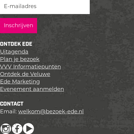
ONTDEK EDE
Uitagenda
Plan je bezoek
VVV Informatiepunten
Ontdek de Veluwe
Ede Marketing
Evenement aanmelden
CONTACT
Email:
welkom@bezoek-ede.nl
I
F
Y