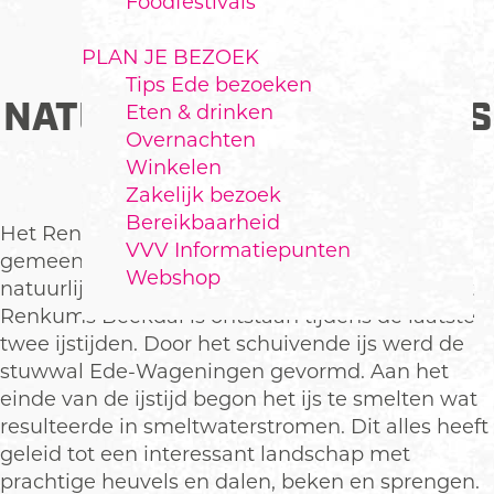
Foodfestivals
PLAN JE BEZOEK
Tips Ede bezoeken
NATUURGEBIED RENKUMS
Eten & drinken
Overnachten
BEEKDAL
Winkelen
Zakelijk bezoek
Bereikbaarheid
Het Renkums Beekdal verbindt de
VVV Informatiepunten
gemeenten Ede, Wageningen en Renkum op
Webshop
natuurlijke wijze. Het unieke landschap van het
Renkums Beekdal is ontstaan tijdens de laatste
twee ijstijden. Door het schuivende ijs werd de
stuwwal Ede-Wageningen gevormd. Aan het
einde van de ijstijd begon het ijs te smelten wat
resulteerde in smeltwaterstromen. Dit alles heeft
geleid tot een interessant landschap met
prachtige heuvels en dalen, beken en sprengen.