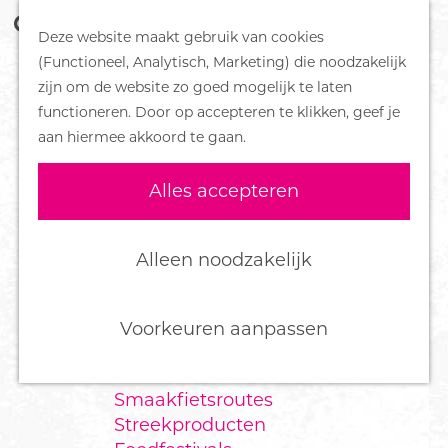
Z
Handboek voor Helden
Deze website maakt gebruik van cookies
o
M
G
(Functioneel, Analytisch, Marketing) die noodzakelijk
e
e
DORPEN
a
zijn om de website zo goed mogelijk te laten
k
n
Bennekom
n
functioneren. Door op accepteren te klikken, geef je
e
u
De Klomp
a
aan hiermee akkoord te gaan.
n
Deelen
a
Ede
r
Alles accepteren
Ederveen
d
Harskamp
e
Hoenderloo
h
Alleen noodzakelijk
Lunteren
o
Otterlo
m
Wekerom
e
Voorkeuren aanpassen
p
FOOD
a
Smaakfietsroutes
g
Streekproducten
e