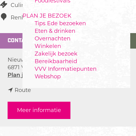
Foodfestivals
Culinair
PLAN JE BEZOEK
Renkum
Tips Ede bezoeken
Eten & drinken
Overnachten
CONTACT
Winkelen
Zakelijk bezoek
Nieuwe keijenbergseweg 174
Bereikbaarheid
6871 VZ
Renkum
VVV Informatiepunten
n
Plan je route
Webshop
a
n
a
Route
a
r
a
L
Meer informatie
r
u
L
n
u
c
n
h