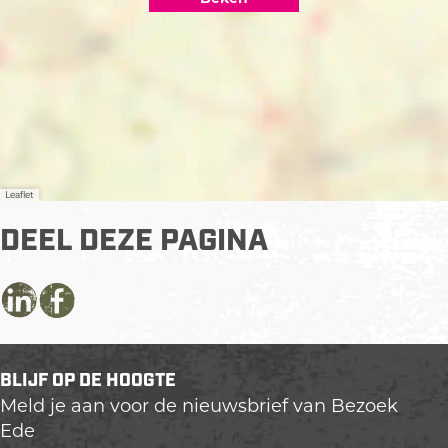
Leaflet
DEEL DEZE PAGINA
D
D
D
e
e
e
e
e
e
BLIJF OP DE HOOGTE
l
l
l
Meld je aan voor de nieuwsbrief van Bezoek
d
d
d
Ede
e
e
e