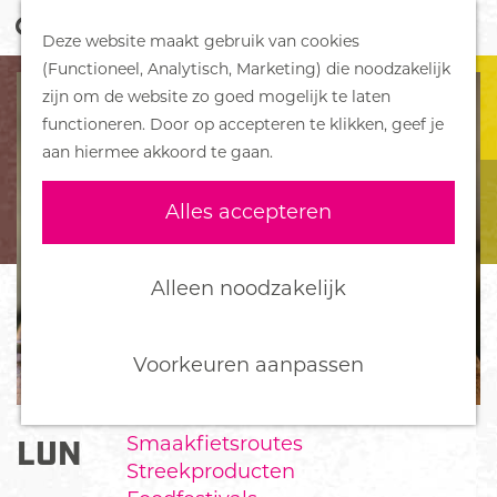
Z
Handboek voor Helden
Deze website maakt gebruik van cookies
o
M
G
(Functioneel, Analytisch, Marketing) die noodzakelijk
e
e
DORPEN
a
zijn om de website zo goed mogelijk te laten
k
n
Bennekom
n
functioneren. Door op accepteren te klikken, geef je
e
u
De Klomp
a
aan hiermee akkoord te gaan.
n
Deelen
a
Ede
r
Alles accepteren
Ederveen
d
Harskamp
e
Hoenderloo
h
Alleen noodzakelijk
Lunteren
o
Otterlo
m
Wekerom
e
Voorkeuren aanpassen
p
FOOD
a
Smaakfietsroutes
LUNCHROOM DE BEKEN
g
Streekproducten
e