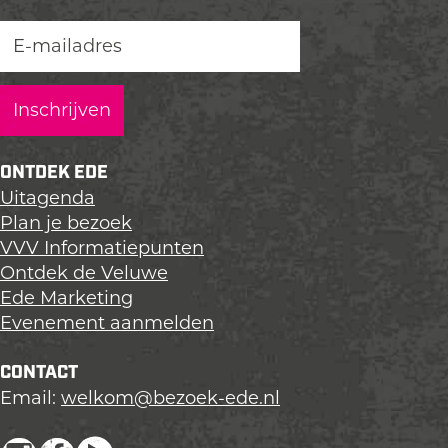
z
z
z
e
e
e
p
p
p
a
a
a
g
g
g
i
i
i
n
n
n
ONTDEK EDE
a
a
a
Uitagenda
o
o
o
Plan je bezoek
p
p
p
VVV Informatiepunten
L
F
X
Ontdek de Veluwe
i
a
Ede Marketing
n
c
Evenement aanmelden
k
e
e
b
CONTACT
d
o
Email:
welkom@bezoek-ede.nl
I
o
n
k