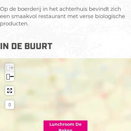
c
r
Op de boerderij in het achterhuis bevindt zich
h
o
een smaakvol restaurant met verse biologische
r
o
producten.
o
m
o
D
m
e
IN DE BUURT
D
B
e
e
B
k
+
e
e
−
k
n
e
n
Lunchroom De
Beken