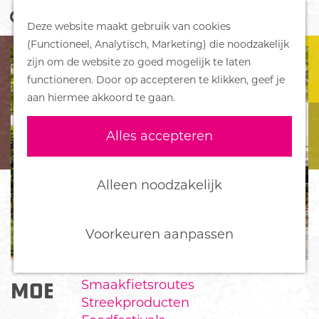
Z
Handboek voor Helden
Deze website maakt gebruik van cookies
o
M
G
(Functioneel, Analytisch, Marketing) die noodzakelijk
e
e
DORPEN
a
zijn om de website zo goed mogelijk te laten
k
n
Bennekom
n
functioneren. Door op accepteren te klikken, geef je
e
u
De Klomp
a
aan hiermee akkoord te gaan.
n
Deelen
a
Ede
r
Alles accepteren
Ederveen
d
Harskamp
e
Hoenderloo
h
Alleen noodzakelijk
Lunteren
o
Otterlo
m
Wekerom
e
Voorkeuren aanpassen
p
FOOD
a
Smaakfietsroutes
MOEKE BAR & KEUKEN
g
Streekproducten
e