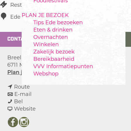
Foodfestivals
Restaurant
PLAN JE BEZOEK
Ede
Tips Ede bezoeken
Eten & drinken
Overnachten
CONTACT
Winkelen
Zakelijk bezoek
Breelaan 2a
Bereikbaarheid
6711 MR
Ede
VVV Informatiepunten
n
Plan je route
Webshop
a
n
a
Route
a
n
r
E-mail
M
a
a
M
Bel
o
r
a
v
o
Website
e
M
r
a
e
k
o
M
n
k
F
I
e
e
o
M
e