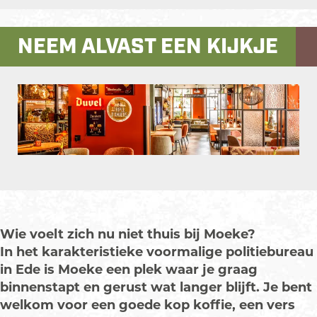
a
n
B
k
e
o
B
c
s
a
e
k
e
a
e
t
NEEM ALVAST EEN KIJKJE
r
B
e
k
r
b
a
&
a
B
e
&
o
g
K
r
a
B
K
o
r
e
&
r
a
e
k
a
u
K
&
r
u
M
m
k
e
K
&
k
o
M
e
u
e
K
e
e
o
O
n
k
u
e
n
k
e
p
e
k
u
e
k
e
n
e
k
B
e
n
n
e
a
B
Wie voelt zich nu niet thuis bij Moeke?
p
n
r
a
In het karakteristieke voormalige politiebureau
o
&
r
in Ede is Moeke een plek waar je graag
p
K
&
binnenstapt en gerust wat langer blijft. Je bent
u
e
K
welkom voor een goede kop koffie, een vers