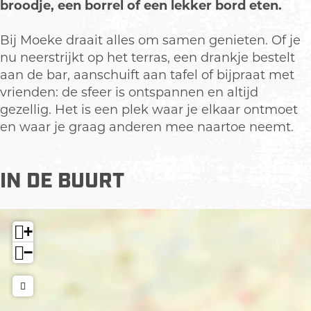
p
u
e
broodje, een borrel of een lekker bord eten.
m
k
u
e
e
k
Bij Moeke draait alles om samen genieten. Of je
t
n
e
nu neerstrijkt op het terras, een drankje bestelt
v
n
aan de bar, aanschuift aan tafel of bijpraat met
e
vrienden: de sfeer is ontspannen en altijd
r
gezellig. Het is een plek waar je elkaar ontmoet
g
en waar je graag anderen mee naartoe neemt.
r
o
t
IN DE BUURT
e
a
f
+
b
−
e
e
l