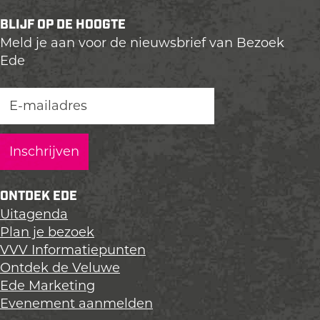
e
e
e
BLIJF OP DE HOOGTE
l
l
l
Meld je aan voor de nieuwsbrief van Bezoek
d
d
d
Ede
e
e
e
z
z
z
e
e
e
p
p
p
a
a
a
g
g
g
i
i
i
n
n
n
ONTDEK EDE
a
a
a
Uitagenda
o
o
o
Plan je bezoek
p
p
p
VVV Informatiepunten
L
F
X
Ontdek de Veluwe
i
a
Ede Marketing
n
c
Evenement aanmelden
k
e