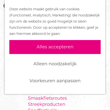
Z
Handboek voor Helden
Deze website maakt gebruik van cookies
o
M
G
(Functioneel, Analytisch, Marketing) die noodzakelijk
e
e
DORPEN
a
zijn om de website zo goed mogelijk te laten
k
n
Bennekom
n
functioneren. Door op accepteren te klikken, geef je
e
u
De Klomp
a
aan hiermee akkoord te gaan.
n
Deelen
a
Ede
r
Alles accepteren
Ederveen
d
Harskamp
e
Hoenderloo
h
Alleen noodzakelijk
Lunteren
o
Otterlo
m
Wekerom
e
Voorkeuren aanpassen
p
FOOD
a
Smaakfietsroutes
g
Streekproducten
e