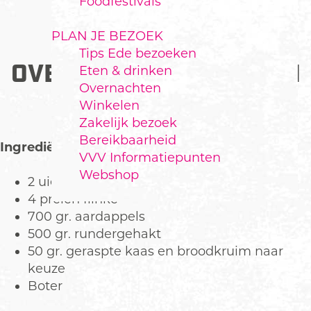
Foodfestivals
PLAN JE BEZOEK
Tips Ede bezoeken
OVENSCHOTEL MET PREI
Eten & drinken
Overnachten
EN GEHAKT
Winkelen
Zakelijk bezoek
Bereikbaarheid
Ingrediënten voor 4 personen
VVV Informatiepunten
Webshop
2 uien
4 preien flinke
700 gr. aardappels
500 gr. rundergehakt
50 gr. geraspte kaas en broodkruim naar
keuze
Boter