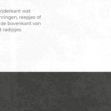
onderkant wat
nringen, reepjes of
e de bovenkant van
radijsjes.