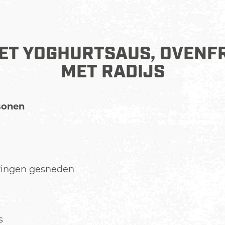
ET YOGHURTSAUS, OVENF
MET RADIJS
sonen
e ringen gesneden
s