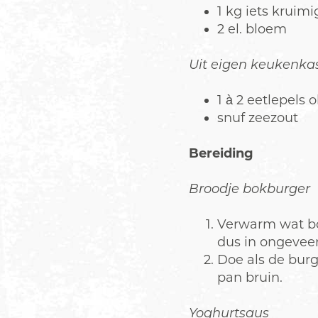
1 kg iets kruim
2 el. bloem
Uit eigen keukenkas
1 à 2 eetlepels ol
snuf zeezout
Bereiding
Broodje bokburger
Verwarm wat bot
dus in ongevee
Doe als de burge
pan bruin.
Yoghurtsaus