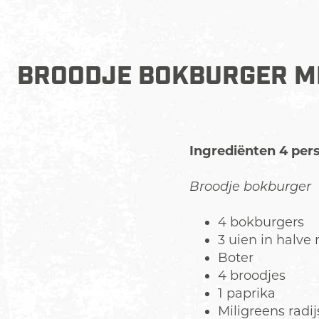
BROODJE BOKBURGER M
Ingrediënten 4 per
Broodje bokburger
4 bokburgers
3 uien in halv
Boter
4 broodjes
1 paprika
Miligreens radij