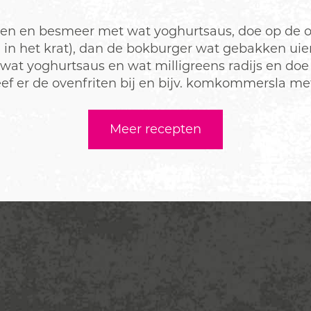
open en besmeer met wat yoghurtsaus, doe op de 
n in het krat), dan de bokburger wat gebakken uie
 wat yoghurtsaus en wat milligreens radijs en do
ef er de ovenfriten bij en bijv. komkommersla met 
Meer recepten