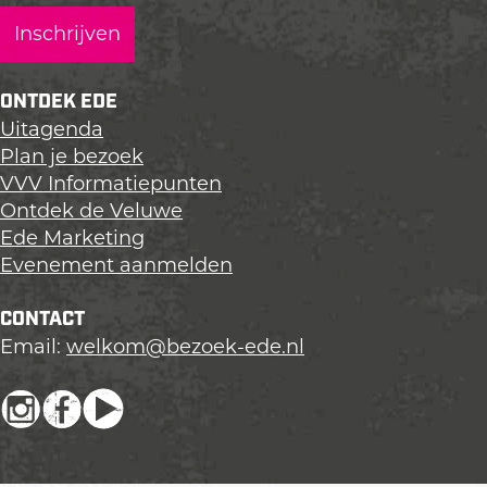
ONTDEK EDE
Uitagenda
Plan je bezoek
VVV Informatiepunten
Ontdek de Veluwe
Ede Marketing
Evenement aanmelden
CONTACT
Email:
welkom@bezoek-ede.nl
I
F
Y
n
a
o
s
c
u