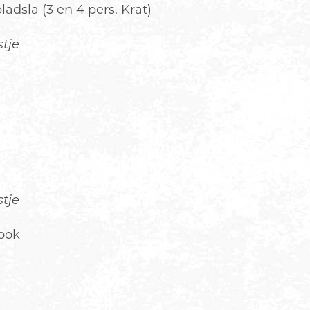
adsla (3 en 4 pers. Krat)
tje
tje
look