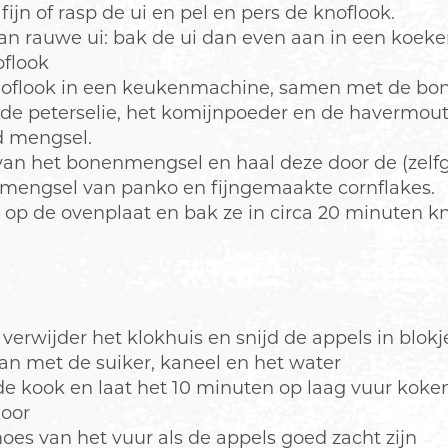
 fijn of rasp de ui en pel en pers de knoflook.
van rauwe ui: bak de ui dan even aan in een koe
oflook
noflook in een keukenmachine, samen met de bon
de peterselie, het komijnpoeder en de havermout
d mengsel.
an het bonenmengsel en haal deze door de (zel
 mengsel van panko en fijngemaakte cornflakes.
op de ovenplaat en bak ze in circa 20 minuten k
 verwijder het klokhuis en snijd de appels in blokj
an met de suiker, kaneel en het water
e kook en laat het 10 minuten op laag vuur koke
door
es van het vuur als de appels goed zacht zijn