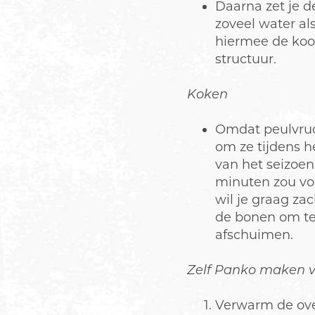
Daarna zet je d
zoveel water al
hiermee de kook
structuur.
Koken
Omdat peulvruch
om ze tijdens h
van het seizoen
minuten zou vol
wil je graag zac
de bonen om te 
afschuimen.
Zelf Panko maken 
Verwarm de ove