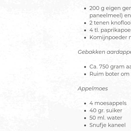
200 g eigen ge
paneelmeel) en 
2 tenen knofloo
4 tl. paprikapo
Komijnpoeder 
Gebakken aardappe
Ca. 750 gram a
Ruim boter om 
Appelmoes
4 moesappels
40 gr. suiker
50 ml. water
Snufje kaneel