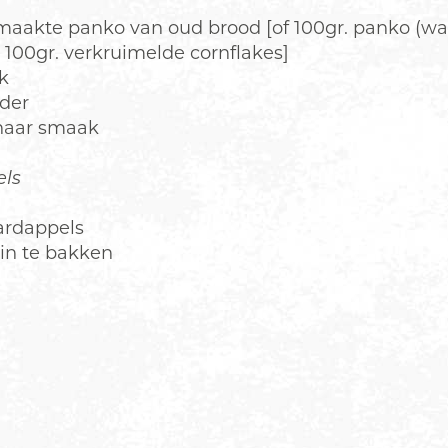
maakte panko van oud brood [of 100gr. panko (wa
100gr. verkruimelde cornflakes]
k
eder
naar smaak
ls
ardappels
in te bakken