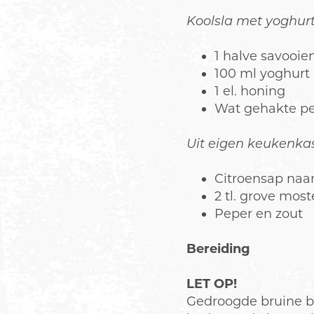
Koolsla met yoghurt
1 halve savooie
100 ml yoghurt
1 el. honing
Wat gehakte pe
Uit eigen keukenkas
Citroensap naa
2 tl. grove most
Peper en zout
Bereiding
LET OP!
Gedroogde bruine bo