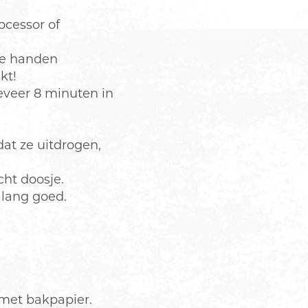
ocessor of
 je handen
kt!
eveer 8 minuten in
at ze uitdrogen,
ht doosje.
 lang goed.
met bakpapier.