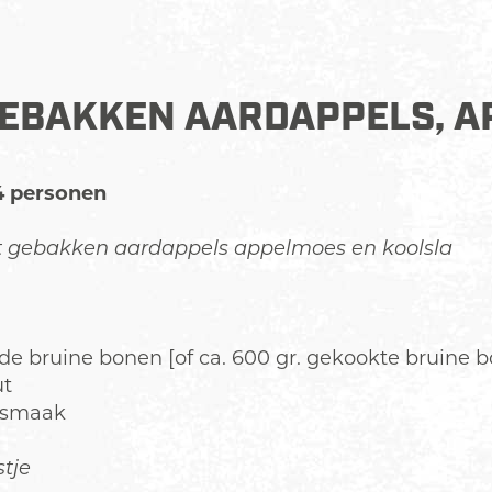
EBAKKEN AARDAPPELS, A
4 personen
 gebakken aardappels appelmoes en koolsla
de bruine bonen [of ca. 600 gr. gekookte bruine b
ut
r smaak
tje