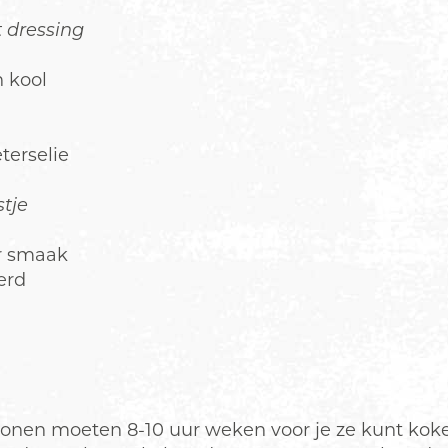
 dressing
n kool
terselie
tje
r smaak
erd
nen moeten 8-10 uur weken voor je ze kunt koken