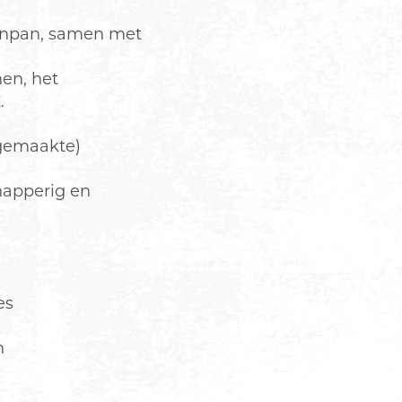
kenpan, samen met
en, het
.
fgemaakte)
napperig en
es
n