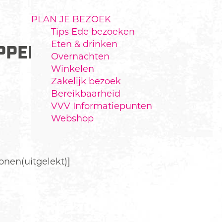
PLAN JE BEZOEK
Tips Ede bezoeken
Eten & drinken
PPELMOES EN KOOLSLA
Overnachten
Winkelen
Zakelijk bezoek
Bereikbaarheid
VVV Informatiepunten
Webshop
onen(uitgelekt)]