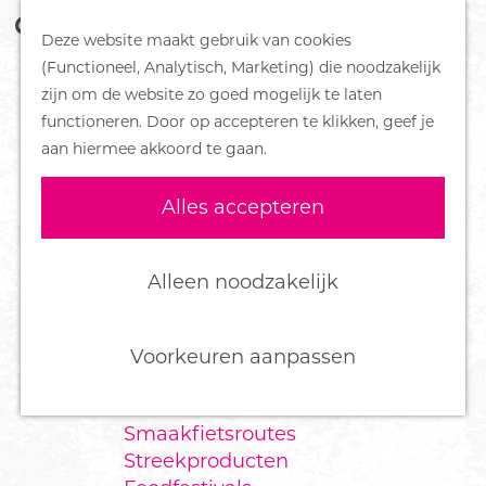
Z
Handboek voor Helden
Deze website maakt gebruik van cookies
o
M
G
(Functioneel, Analytisch, Marketing) die noodzakelijk
e
e
DORPEN
a
zijn om de website zo goed mogelijk te laten
k
n
Bennekom
n
functioneren. Door op accepteren te klikken, geef je
e
u
De Klomp
a
aan hiermee akkoord te gaan.
n
Deelen
a
Ede
r
Alles accepteren
Ederveen
d
Harskamp
e
Hoenderloo
h
Alleen noodzakelijk
Lunteren
o
Otterlo
m
Wekerom
e
Voorkeuren aanpassen
p
FOOD
a
Smaakfietsroutes
g
Streekproducten
e