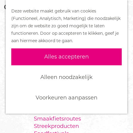
Z
Handboek voor Helden
Deze website maakt gebruik van cookies
o
M
G
(Functioneel, Analytisch, Marketing) die noodzakelijk
e
e
DORPEN
a
zijn om de website zo goed mogelijk te laten
k
n
Bennekom
n
functioneren. Door op accepteren te klikken, geef je
e
u
De Klomp
a
aan hiermee akkoord te gaan.
n
Deelen
a
Ede
r
Alles accepteren
Ederveen
d
Harskamp
e
Hoenderloo
h
Alleen noodzakelijk
Lunteren
o
Otterlo
m
Wekerom
e
Voorkeuren aanpassen
p
FOOD
a
Smaakfietsroutes
g
Streekproducten
e