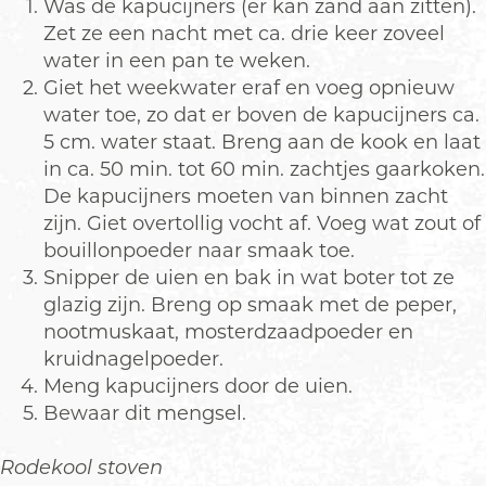
Was de kapucijners (er kan zand aan zitten).
Zet ze een nacht met ca. drie keer zoveel
water in een pan te weken.
Giet het weekwater eraf en voeg opnieuw
water toe, zo dat er boven de kapucijners ca.
5 cm. water staat. Breng aan de kook en laat
in ca. 50 min. tot 60 min. zachtjes gaarkoken.
De kapucijners moeten van binnen zacht
zijn. Giet overtollig vocht af. Voeg wat zout of
bouillonpoeder naar smaak toe.
Snipper de uien en bak in wat boter tot ze
glazig zijn. Breng op smaak met de peper,
nootmuskaat, mosterdzaadpoeder en
kruidnagelpoeder.
Meng kapucijners door de uien.
Bewaar dit mengsel.
Rodekool stoven