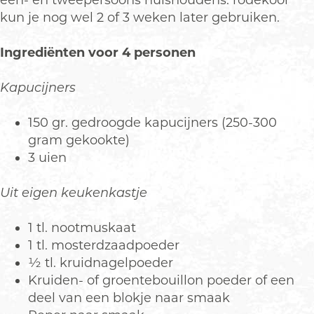
één- en tweepersoons huishoudens: rodekool
kun je nog wel 2 of 3 weken later gebruiken.
Ingrediënten voor 4 personen
Kapucijners
150 gr. gedroogde kapucijners (250-300
gram gekookte)
3 uien
Uit eigen keukenkastje
1 tl. nootmuskaat
1 tl. mosterdzaadpoeder
½ tl. kruidnagelpoeder
Kruiden- of groentebouillon poeder of een
deel van een blokje naar smaak