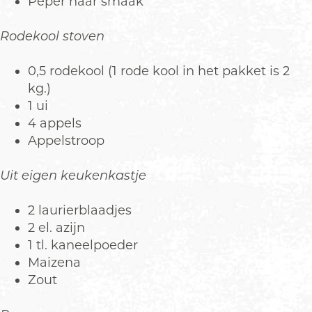
Peper naar smaak
Rodekool stoven
0,5 rodekool (1 rode kool in het pakket is 2
kg.)
1 ui
4 appels
Appelstroop
Uit eigen keukenkastje
2 laurierblaadjes
2 el. azijn
1 tl. kaneelpoeder
Maizena
Zout