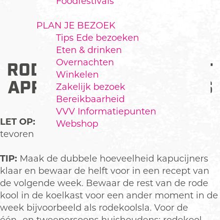
Foodfestivals
PLAN JE BEZOEK
Tips Ede bezoeken
VEGETARISCHE
Eten & drinken
Overnachten
RODEKOOLSCHOTEL MET
Winkelen
APPEL EN KAPUCIJNERS
Zakelijk bezoek
Bereikbaarheid
VVV Informatiepunten
LET OP:
De kapucijners moeten een dag van
Webshop
tevoren te weken worden gezet.
TIP:
Maak de dubbele hoeveelheid kapucijners
klaar en bewaar de helft voor in een recept van
de volgende week. Bewaar de rest van de rode
kool in de koelkast voor een ander moment in de
week bijvoorbeeld als rodekoolsla. Voor de