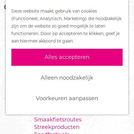
Z
Handboek voor Helden
Deze website maakt gebruik van cookies
o
M
G
(Functioneel, Analytisch, Marketing) die noodzakelijk
e
e
DORPEN
a
zijn om de website zo goed mogelijk te laten
k
n
Bennekom
n
functioneren. Door op accepteren te klikken, geef je
e
u
De Klomp
a
aan hiermee akkoord te gaan.
n
Deelen
a
Ede
r
Alles accepteren
Ederveen
d
Harskamp
e
Hoenderloo
h
Alleen noodzakelijk
Lunteren
o
Otterlo
m
Wekerom
e
Voorkeuren aanpassen
p
FOOD
a
Smaakfietsroutes
g
Streekproducten
e