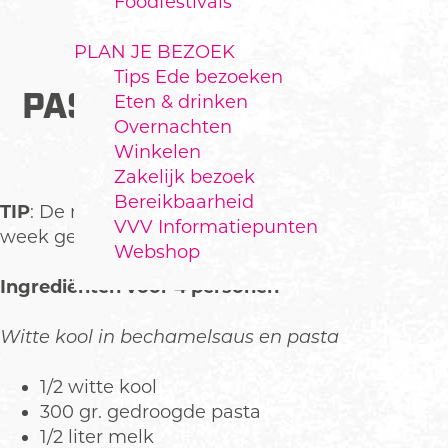
Foodfestivals
PLAN JE BEZOEK
Tips Ede bezoeken
PASTA MET WITTE KOOL
Eten & drinken
Overnachten
EN SPEKJES
Winkelen
Zakelijk bezoek
Bereikbaarheid
TIP
: De rest van de witte kool kun je later in de
VVV Informatiepunten
week gebruiken voor koolsla. ​
Webshop
Ingrediënten voor 4 personen
Witte kool in bechamelsaus en pasta
1/2 witte kool
300 gr. gedroogde pasta
1/2 liter melk