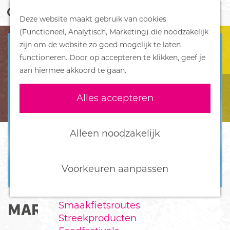
Z
Handboek voor Helden
Deze website maakt gebruik van cookies
o
M
G
(Functioneel, Analytisch, Marketing) die noodzakelijk
e
e
DORPEN
a
zijn om de website zo goed mogelijk te laten
k
n
Bennekom
n
functioneren. Door op accepteren te klikken, geef je
e
u
De Klomp
a
aan hiermee akkoord te gaan.
n
Deelen
a
Ede
r
Alles accepteren
Ederveen
d
Harskamp
e
Hoenderloo
h
Alleen noodzakelijk
Lunteren
o
Otterlo
m
Wekerom
e
Voorkeuren aanpassen
p
FOOD
a
Smaakfietsroutes
MARTIJN KONING
g
Streekproducten
e