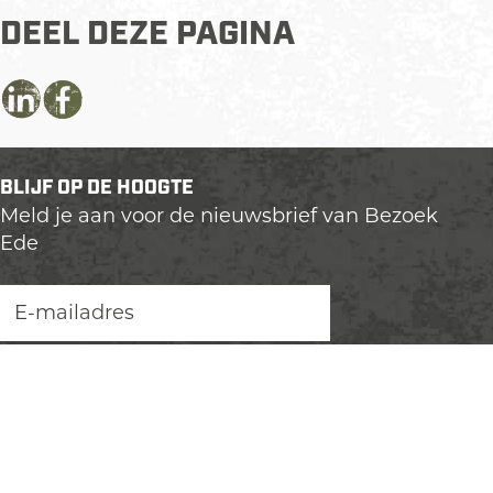
DEEL DEZE PAGINA
D
D
D
e
e
e
e
e
e
BLIJF OP DE HOOGTE
l
l
l
Meld je aan voor de nieuwsbrief van Bezoek
d
d
d
Ede
e
e
e
z
z
z
e
e
e
p
p
p
a
a
a
g
g
g
i
i
i
n
n
n
ONTDEK EDE
a
a
a
Uitagenda