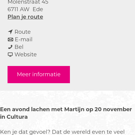
Molenstraat 45
6711 AW
Ede
n
Plan je route
a
n
a
Route
a
n
r
E-mail
M
a
a
M
Bel
a
r
a
v
a
Website
r
M
r
a
r
t
a
M
n
t
Meer informatie
i
r
a
M
i
j
t
r
a
j
n
i
t
r
n
K
j
i
t
K
o
n
j
i
o
Een avond lachen met Martijn op 20 november
n
K
n
j
n
in Cultura
i
o
K
n
i
n
n
o
K
n
Ken je dat gevoel? Dat de wereld even te veel