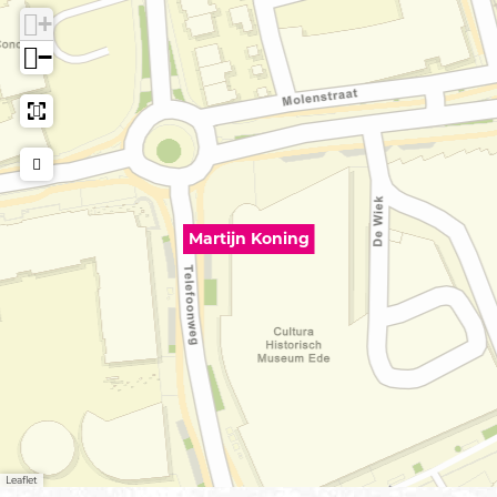
+
−
Martijn Koning
Leaflet