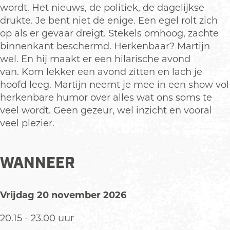
g
i
n
o
g
wordt. Het nieuws, de politiek, de dagelijkse
n
i
n
drukte. Je bent niet de enige. Een egel rolt zich
g
n
i
op als er gevaar dreigt. Stekels omhoog, zachte
g
n
binnenkant beschermd. Herkenbaar? Martijn
g
wel. En hij maakt er een hilarische avond
van. Kom lekker een avond zitten en lach je
hoofd leeg. Martijn neemt je mee in een show vol
herkenbare humor over alles wat ons soms te
veel wordt. Geen gezeur, wel inzicht en vooral
veel plezier.
WANNEER
Vrijdag 20 november 2026
20.15 - 23.00 uur