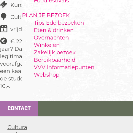
Foodfestivals
Kunst & Cultuur
PLAN JE BEZOEK
Cultura
Tips Ede bezoeken
vrijdag 20 november
Eten & drinken
Overnachten
€ 22,50 Ben je onder de 25
Winkelen
jaar? Dan kun je op vertoon van je
Zakelijk bezoek
legitimatie in de week
Bereikbaarheid
voorafgaand aan de voorstelling
VVV Informatiepunten
een kaartje kopen voor
Webshop
de studenten/jongerenprijs van €
10,-.
CONTACT
Cultura