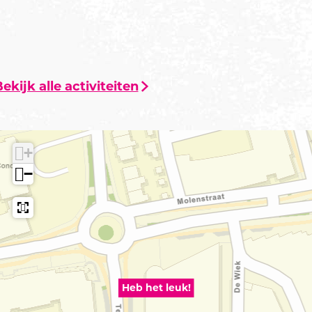
ekijk alle activiteiten
+
−
Heb het leuk!