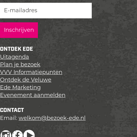
z
z
z
e
e
e
p
p
p
a
a
a
g
g
g
i
i
i
n
n
n
ONTDEK EDE
a
a
a
Uitagenda
o
o
o
Plan je bezoek
p
p
p
VVV Informatiepunten
L
F
X
Ontdek de Veluwe
i
a
Ede Marketing
n
c
Evenement aanmelden
k
e
e
b
CONTACT
d
o
Email:
welkom@bezoek-ede.nl
I
o
n
k