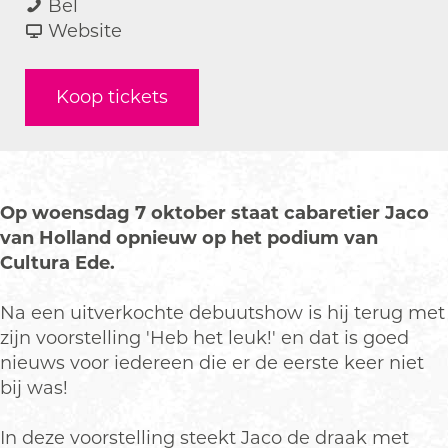
H
a
a
H
Bel
e
r
a
v
e
Website
b
H
r
a
b
h
e
H
n
h
Koop tickets
e
b
e
H
e
t
h
b
e
t
l
e
h
b
l
e
t
e
h
e
u
l
t
e
u
Op woensdag 7 oktober staat cabaretier Jaco
k
e
l
t
k
van Holland opnieuw op het podium van
!
u
e
l
!
Cultura Ede.
k
u
e
!
k
u
Na een uitverkochte debuutshow is hij terug met
!
k
zijn voorstelling 'Heb het leuk!' en dat is goed
!
nieuws voor iedereen die er de eerste keer niet
bij was!
In deze voorstelling steekt Jaco de draak met