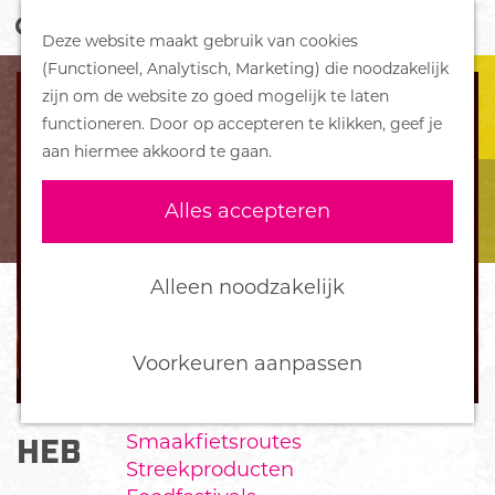
Z
Handboek voor Helden
Deze website maakt gebruik van cookies
o
M
G
(Functioneel, Analytisch, Marketing) die noodzakelijk
e
e
DORPEN
a
zijn om de website zo goed mogelijk te laten
k
n
Bennekom
n
functioneren. Door op accepteren te klikken, geef je
e
u
De Klomp
a
aan hiermee akkoord te gaan.
n
Deelen
a
Ede
r
Alles accepteren
Ederveen
d
Harskamp
e
Hoenderloo
h
Alleen noodzakelijk
Lunteren
o
Otterlo
m
Wekerom
e
Voorkeuren aanpassen
p
FOOD
a
Smaakfietsroutes
HEB HET LEUK!
g
Streekproducten
e