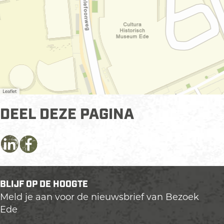
Leaflet
DEEL DEZE PAGINA
D
D
D
e
e
e
e
e
e
BLIJF OP DE HOOGTE
l
l
l
Meld je aan voor de nieuwsbrief van Bezoek
d
d
d
Ede
e
e
e