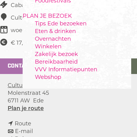
Foodfestivals
Cabaret
PLAN JE BEZOEK
Cultura
Tips Ede bezoeken
woensdag 7 oktober
Eten & drinken
Overnachten
€ 17,50
Winkelen
Zakelijk bezoek
Bereikbaarheid
CONTACT
VVV Informatiepunten
Webshop
Cultura
Molenstraat 45
6711 AW
Ede
n
Plan je route
a
n
a
Route
a
n
r
E-mail